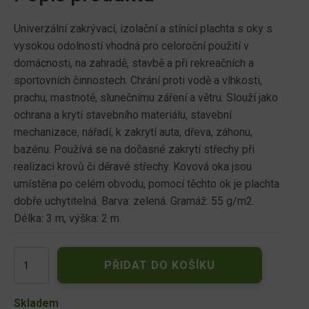
Univerzální zakrývací, izolační a stínící plachta s oky s
vysokou odolností vhodná pro celoroční použití v
domácnosti, na zahradě, stavbě a při rekreačních a
sportovních činnostech. Chrání proti vodě a vlhkosti,
prachu, mastnotě, slunečnímu záření a větru. Slouží jako
ochrana a krytí stavebního materiálu, stavební
mechanizace, nářadí, k zakrytí auta, dřeva, záhonu,
bazénu. Používá se na dočasné zakrytí střechy při
realizaci krovů či děravé střechy. Kovová oka jsou
umístěna po celém obvodu, pomocí těchto ok je plachta
dobře uchytitelná. Barva: zelená. Gramáž: 55 g/m2.
Délka: 3 m, výška: 2 m.
Plachta
PŘIDAT DO KOŠÍKU
kašírovaná
zelená
2x3m
Skladem