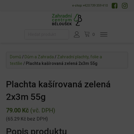
e-shop: +420 739 359 410
Domů
/
Dům a Zahrada
/
Zahradní plachty, folie a
textílie
/ Plachta kašírovaná zelená 2x3m 55g
Plachta kašírovaná zelená
2x3m 55g
79.00
Kč
(vč. DPH)
(
65.29
Kč
bez DPH)
Popis produktu