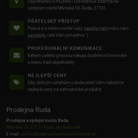
Objednávku si můžete i vyzvednout zdarma na
výdejním místě Mlýnská 59, Ruda, 27101
PŘÁTELSKÝ PŘÍSTUP
Pokud si s něčím nevíte rady,
napište nám
nebo nám
zavolejte
, rádi Vám poradíme :)
PROFESIONÁLNÍ KOMUNIKACE
Během celého procesu nákupu budete informováni
o stavu Vaší objednávky.
NEJLEPŠÍ CENY
Díky dobrým vztahům s dodavateli Vám nabízíme
nejlepší ceny na zahradnické produkty.
Prodejna Ruda
Prodejna a výdejní místo Ruda
Mlýnská 59, 271 01 Ruda, okr.Rakovník
E-mail:
obchod@
zahradnicentrumbelousek.cz