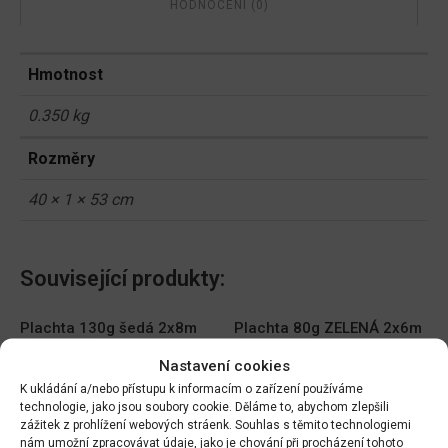
HODNOCENÍ (0)
Hmotnost
0.350 kg
Rozměry
40 × 1 × 53 cm
Související produkty:
Plachta 130g šedá 2x8m
Plachta 80g ZELENÁ 2x6m
DO KOŠÍKU
DO KOŠÍKU
Nastavení cookies
389.00
Kč
199.00
Kč
K ukládání a/nebo přístupu k informacím o zařízení používáme
technologie, jako jsou soubory cookie. Děláme to, abychom zlepšili
Plachta 80g ZELENÁ 3x5m
Plachta kašírovaná zelená
zážitek z prohlížení webových stráenk. Souhlas s těmito technologiemi
5x8m 55g
nám umožní zpracovávat údaje, jako je chování při procházení tohoto
DO KOŠÍKU