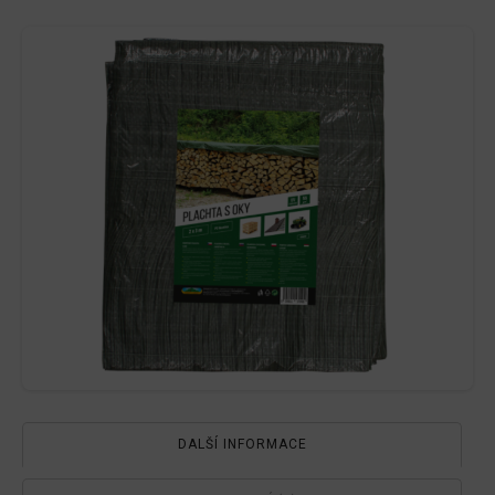
55g
množství
DALŠÍ INFORMACE