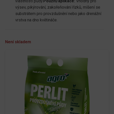
vlastnosti půdy.
Použití/aplikace:
Vhodný pro
výsev, pikýrování, zakořeňování řízků, míšení se
substrátem pro provzdušnění nebo jako drenážní
vrstva na dno květináče.
Není skladem