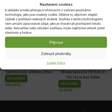
Nastavení cookies
Související produkty:
K ukládání a/nebo přístupu k informacím o zařízení používáme
technologie, jako jsou soubory cookie. Děláme to, abychom zlepšili
zážitek z prohlížení webových stráenk. Souhlas s těmito technologiemi
Minipařeniště MEDIUM
Minipařeniště S PLUS
nám umožní zpracovávat údaje, jako je chování při procházení tohoto
47x16x12cm18ot.
š.27,5x11,5x11cm
webu. Nesouhlas nebo odvolání souhlasu může nepříznivě ovlivnit určité
DO KOŠÍKU
DO KOŠÍKU
vlastnosti a funkce.
89.00
Kč
109.00
Kč
Přijmout
Tableta raš. d41mm 15ks
Sadb. MULTI PL 6,5x6,5cm
Zobrazit předvolby
DO KOŠÍKU
DO KOŠÍKU
79.00
Kč
29.00
Kč
Cookie Policy
Tableta koko d36mm 20ks
Miska výsevná TK1520 S
19x14cm bez EANu
DO KOŠÍKU
DO KOŠÍKU
109.00
Kč
10.00
Kč