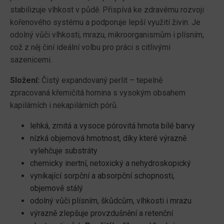
stabilizuje vlhkost v půdě. Přispívá ke zdravému rozvoji
kořenového systému a podporuje lepší využití živin. Je
odolný vůči vlhkosti, mrazu, mikroorganismům i plísním,
což z něj činí ideální volbu pro práci s citlivými
sazenicemi.
Složení:
Čistý expandovaný perlit – tepelně
zpracovaná křemičitá hornina s vysokým obsahem
kapilárních i nekapilárních pórů.
lehká, zrnitá a vysoce pórovitá hmota bílé barvy
nízká objemová hmotnost, díky které výrazně
vylehčuje substráty
chemicky inertní, netoxický a nehydroskopický
vynikající sorpční a absorpční schopnosti,
objemově stálý
odolný vůči plísním, škůdcům, vlhkosti i mrazu
výrazně zlepšuje provzdušnění a retenční