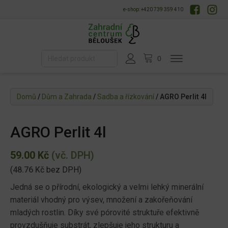
e-shop: +420 739 359 410
Domů
/
Dům a Zahrada
/
Sadba a řízkování
/ AGRO Perlit 4l
AGRO Perlit 4l
59.00
Kč
(vč. DPH)
(
48.76
Kč
bez DPH)
Jedná se o přírodní, ekologický a velmi lehký minerální
materiál vhodný pro výsev, množení a zakořeňování
mladých rostlin. Díky své pórovité struktuře efektivně
provzdušňuje substrát, zlepšuje jeho strukturu a