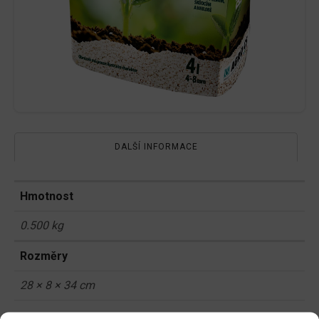
DALŠÍ INFORMACE
Hmotnost
0.500 kg
Rozměry
28 × 8 × 34 cm