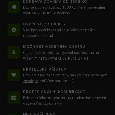
DOPRAVA ZDARMA OD 1500 KČ
Doprava objednávek
od 1500 Kč,
které
nepřesahují
váhu balíku
30 Kg,
je zdarma.
OVĚŘENÉ PRODUKTY
Všechny produkty sami používáme na našich
realizacích zahrad.
MOŽNOST OSOBNÍHO ODBĚRU
Objednávku si můžete i vyzvednout zdarma na
výdejním místě Mlýnská 59, Ruda, 27101
PŘÁTELSKÝ PŘÍSTUP
Pokud si s něčím nevíte rady,
napište nám
nebo nám
zavolejte
, rádi Vám poradíme :)
PROFESIONÁLNÍ KOMUNIKACE
Během celého procesu nákupu budete informováni
o stavu Vaší objednávky.
NEJLEPŠÍ CENY