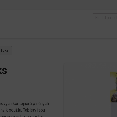
 15ks
ks
inových kontejnerů plněných
ny k použití. Tablety jsou
vující jejich kyselost a