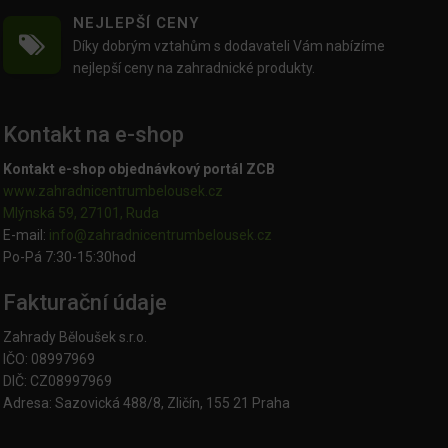
NEJLEPŠÍ CENY
Díky dobrým vztahům s dodavateli Vám nabízíme
nejlepší ceny na zahradnické produkty.
Kontakt na e-shop
Kontakt e-shop objednávkový portál ZCB
www.zahradnicentrumbelousek.cz
Mlýnská 59, 27101, Ruda
E-mail:
info@zahradnicentrumbelousek.
cz
Po-Pá 7:30-15:30hod
Fakturační údaje
Zahrady Běloušek s.r.o.
IČO: 08997969
DIČ: CZ08997969
Adresa: Sazovická 488/8, Zličín, 155 21 Praha