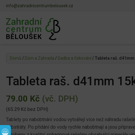
info@zahradnicentrumbelousek.cz
Domů
/
Dům a Zahrada
/
Sadba a řízkování
/ Tableta raš. d41mm
Tableta raš. d41mm 15
79.00
Kč
(vč. DPH)
(
65.29
Kč
bez DPH)
Tablety po nabobtnání vodou vytvářejí více než náhradu rašel
substráty. Po přidání do vody rychle nabobtnají a jsou připrave
vyrobeny z kvalitní sphagnové rašeliny obsahující minerály upra