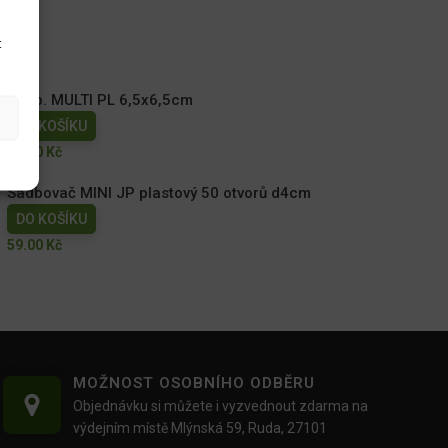
t
Sadb. MULTI PL 6,5x6,5cm
DO KOŠÍKU
29.00
Kč
Sadbovač MINI JP plastový 50 otvorů d4cm
DO KOŠÍKU
59.00
Kč
MOŽNOST OSOBNÍHO ODBĚRU
Objednávku si můžete i vyzvednout zdarma na
výdejním místě Mlýnská 59, Ruda, 27101