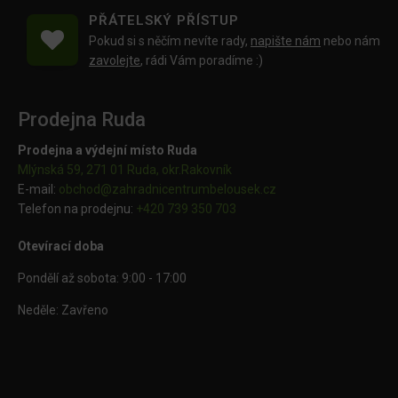
PŘÁTELSKÝ PŘÍSTUP
Pokud si s něčím nevíte rady,
napište nám
nebo nám
zavolejte
, rádi Vám poradíme :)
Prodejna Ruda
Prodejna a výdejní místo Ruda
Mlýnská 59, 271 01 Ruda, okr.Rakovník
E-mail:
obchod@
zahradnicentrumbelousek.cz
Telefon na prodejnu:
+420 739 350 703
Otevírací doba
Pondělí až sobota: 9:00 - 17:00
Neděle: Zavřeno