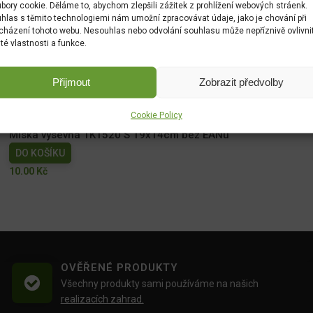
bory cookie. Děláme to, abychom zlepšili zážitek z prohlížení webových stráenk.
hlas s těmito technologiemi nám umožní zpracovávat údaje, jako je chování při
cházení tohoto webu. Nesouhlas nebo odvolání souhlasu může nepříznivě ovlivni
ité vlastnosti a funkce.
Minipařeniště S PLUS š.27,5x11,5x11cm
Přijmout
Zobrazit předvolby
DO KOŠÍKU
109.00
Kč
Cookie Policy
Miska výsevná TK1520 S 19x14cm bez EANu
DO KOŠÍKU
10.00
Kč
OVĚŘENÉ PRODUKTY
Všechny produkty sami používáme na našich
realizacích zahrad.