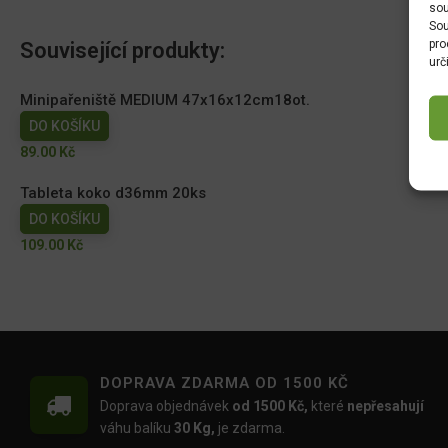
sou
Sou
pro
Související produkty:
urč
Minipařeniště MEDIUM 47x16x12cm18ot.
DO KOŠÍKU
89.00
Kč
Tableta koko d36mm 20ks
DO KOŠÍKU
109.00
Kč
DOPRAVA ZDARMA OD 1500 KČ
Doprava objednávek
od 1500 Kč,
které
nepřesahují
váhu balíku
30 Kg,
je zdarma.