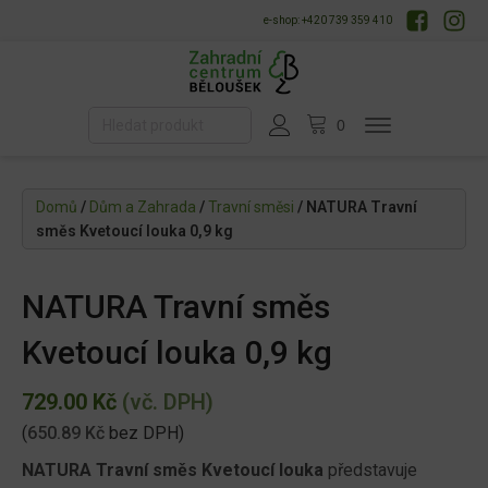
e-shop: +420 739 359 410
Domů
/
Dům a Zahrada
/
Travní směsi
/ NATURA Travní
směs Kvetoucí louka 0,9 kg
NATURA Travní směs
Kvetoucí louka 0,9 kg
729.00
Kč
(vč. DPH)
(
650.89
Kč
bez DPH)
NATURA Travní směs Kvetoucí louka
představuje