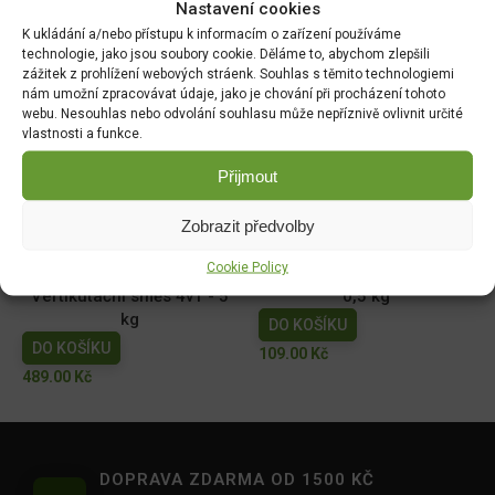
Nastavení cookies
směs Sucho 1kg
směs pro robotické sekání
K ukládání a/nebo přístupu k informacím o zařízení používáme
1kg
DO KOŠÍKU
technologie, jako jsou soubory cookie. Děláme to, abychom zlepšili
DO KOŠÍKU
zážitek z prohlížení webových stráenk. Souhlas s těmito technologiemi
395.00
Kč
nám umožní zpracovávat údaje, jako je chování při procházení tohoto
395.00
Kč
webu. Nesouhlas nebo odvolání souhlasu může nepříznivě ovlivnit určité
vlastnosti a funkce.
Travní směs do stínu
Garden Boom Park do
EXPERT 500g
sucha 10kg
Přijmout
DO KOŠÍKU
DO KOŠÍKU
Zobrazit předvolby
179.00
Kč
2,589.00
Kč
Cookie Policy
FLORIA PREMIUM
AGRO Travní směs DOSEV
Vertikutační směs 4v1 - 5
0,5 kg
kg
DO KOŠÍKU
DO KOŠÍKU
109.00
Kč
489.00
Kč
DOPRAVA ZDARMA OD 1500 KČ