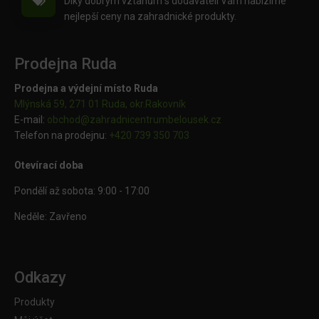
Díky dobrým vztahům s dodavateli Vám nabízíme
nejlepší ceny na zahradnické produkty.
Prodejna Ruda
Prodejna a výdejní místo Ruda
Mlýnská 59, 271 01 Ruda, okr.Rakovník
E-mail:
obchod@
zahradnicentrumbelousek.cz
Telefon na prodejnu:
+420 739 350 703
Otevírací doba
Pondělí až sobota: 9:00 - 17:00
Neděle: Zavřeno
Odkazy
Produkty