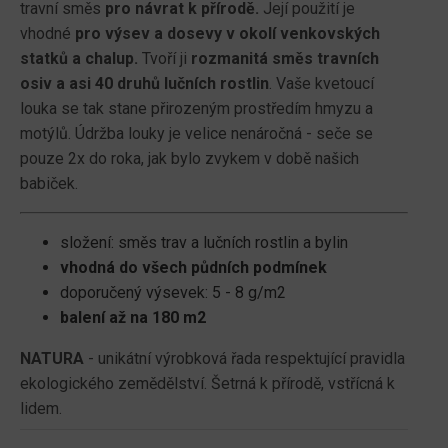
travní směs
pro návrat k přírodě.
Její použití je
vhodné
pro výsev a dosevy v okolí venkovských
statků a chalup.
Tvoří ji
rozmanitá směs travních
osiv a asi 40 druhů lučních rostlin
. Vaše kvetoucí
louka se tak stane přirozeným prostředím hmyzu a
motýlů. Údržba louky je velice nenáročná - seče se
pouze 2x do roka, jak bylo zvykem v době našich
babiček.
složení: směs trav a lučních rostlin a bylin
vhodná do všech půdních podmínek
doporučený výsevek: 5 - 8 g/m2
balení až na 180 m2
NATURA
- unikátní výrobková řada respektující pravidla
ekologického zemědělství. Šetrná k přírodě, vstřícná k
lidem.