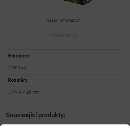
DALŠÍ INFORMACE
HODNOCENÍ (0)
Hmotnost
1.000 kg
Rozměry
17 × 9 × 29 cm
Související produkty:
Floria PREMIUM travní
Floria PREMIUM travní