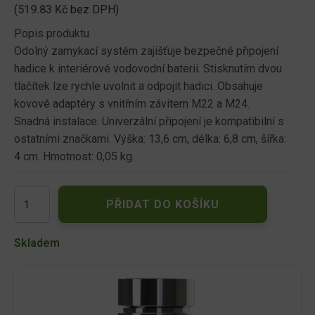
(
519.83
Kč
bez DPH)
Popis produktu
Odolný zamykací systém zajišťuje bezpečné připojení
hadice k interiérové vodovodní baterii. Stisknutím dvou
tlačítek lze rychle uvolnit a odpojit hadici. Obsahuje
kovové adaptéry s vnitřním závitem M22 a M24.
Snadná instalace. Univerzální připojení je kompatibilní s
ostatními značkami. Výška: 13,6 cm, délka: 6,8 cm, šířka:
4 cm. Hmotnost: 0,05 kg.
Rychlospojka
PŘIDAT DO KOŠÍKU
FISKARS
COMFORT
interiérová
Skladem
M22/M24
1027062
množství