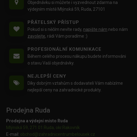
Objednávku si můžete i vyzvednout zdarma na
výdejním místě Mlýnská 59, Ruda, 27101
PŘÁTELSKÝ PŘÍSTUP
Pokud si s něčím nevíte rady,
napište nám
nebo nám
zavolejte
, rádi Vám poradíme :)
PROFESIONÁLNÍ KOMUNIKACE
Během celého procesu nákupu budete informováni
o stavu Vaší objednávky.
NEJLEPŠÍ CENY
Díky dobrým vztahům s dodavateli Vám nabízíme
nejlepší ceny na zahradnické produkty.
Prodejna Ruda
Prodejna a výdejní místo Ruda
Mlýnská 59, 271 01 Ruda, okr.Rakovník
E-mail:
obchod@
zahradnicentrumbelousek.cz