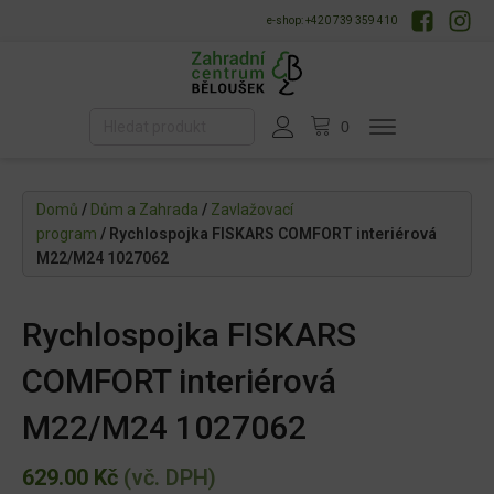
e-shop: +420 739 359 410
Domů
/
Dům a Zahrada
/
Zavlažovací
program
/ Rychlospojka FISKARS COMFORT interiérová
M22/M24 1027062
Rychlospojka FISKARS
COMFORT interiérová
M22/M24 1027062
629.00
Kč
(vč. DPH)