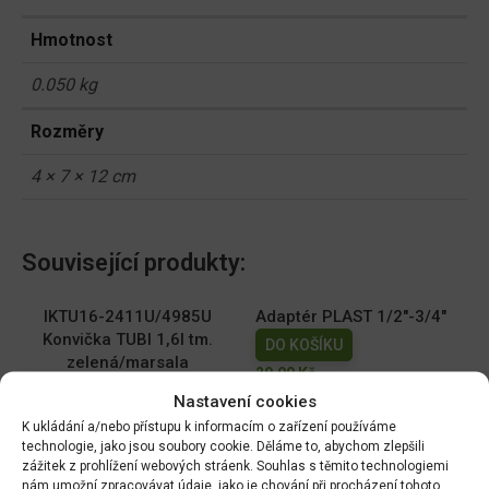
Hmotnost
0.050 kg
Rozměry
4 × 7 × 12 cm
Související produkty:
IKTU16-2411U/4985U
Adaptér PLAST 1/2"-3/4"
Konvička TUBI 1,6l tm.
DO KOŠÍKU
zelená/marsala
29.00
Kč
DO KOŠÍKU
Nastavení cookies
149.00
Kč
K ukládání a/nebo přístupu k informacím o zařízení používáme
technologie, jako jsou soubory cookie. Děláme to, abychom zlepšili
Sada trysek 30°-95°
Konvička 1l/pl. s růž. -
zážitek z prohlížení webových stráenk. Souhlas s těmito technologiemi
nám umožní zpracovávat údaje, jako je chování při procházení tohoto
zelená