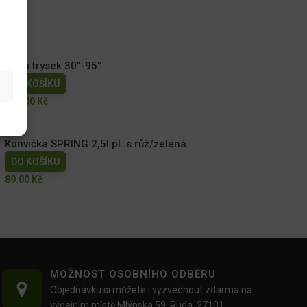
t
Sada trysek 30°-95°
DO KOŠÍKU
215.00
Kč
Konvička SPRING 2,5l pl. s růž/zelená
DO KOŠÍKU
89.00
Kč
MOŽNOST OSOBNÍHO ODBĚRU
Objednávku si můžete i vyzvednout zdarma na
výdejním místě Mlýnská 59, Ruda, 27101