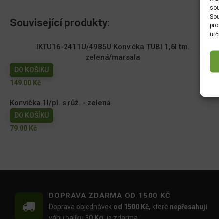
sou
Sou
Související produkty:
pro
urč
IKTU16-2411U/4985U Konvička TUBI 1,6l tm.
zelená/marsala
DO KOŠÍKU
149.00
Kč
Konvička 1l/pl. s růž. - zelená
DO KOŠÍKU
79.00
Kč
DOPRAVA ZDARMA OD 1500 KČ
Doprava objednávek
od 1500 Kč,
které
nepřesahují
váhu balíku
30 Kg,
je zdarma.