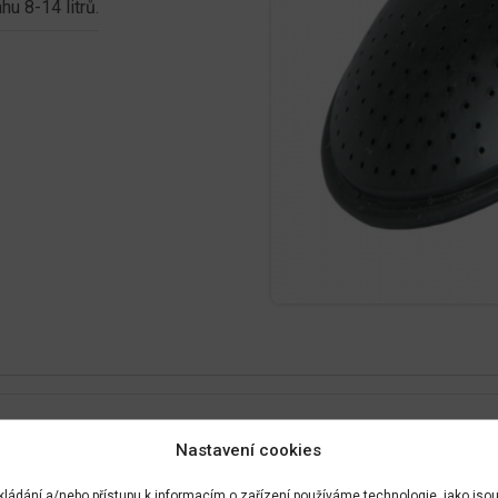
u 8-14 litrů.
Nastavení cookies
kládání a/nebo přístupu k informacím o zařízení používáme technologie, jako jso