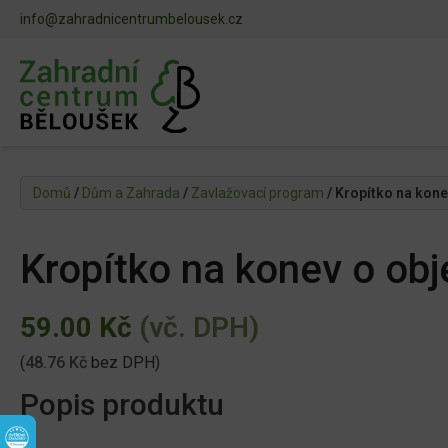
info@zahradnicentrumbelousek.cz
Domů
/
Dům a Zahrada
/
Zavlažovací program
/ Kropítko na kone
Kropítko na konev o ob
59.00
Kč
(vč. DPH)
(
48.76
Kč
bez DPH)
Popis produktu