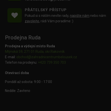
PŘÁTELSKÝ PŘÍSTUP
Pokud si s něčím nevíte rady,
napište nám
nebo nám
zavolejte
, rádi Vám poradíme :)
Prodejna Ruda
Prodejna a výdejní místo Ruda
Mlýnská 59, 271 01 Ruda, okr.Rakovník
E-mail:
obchod@
zahradnicentrumbelousek.cz
Telefon na prodejnu:
+420 739 350 703
Otevírací doba
Pondělí až sobota: 9:00 - 17:00
Neděle: Zavřeno