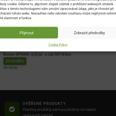
bory cookie. Děláme to, abychom zlepšili zážitek z prohlížení webových stráenk.
hlas s těmito technologiemi nám umožní zpracovávat údaje, jako je chování při
cházení tohoto webu. Nesouhlas nebo odvolání souhlasu může nepříznivě ovlivni
ité vlastnosti a funkce.
Adaptér PLAST 1/2"-3/4"
DO KOŠÍKU
Přijmout
Zobrazit předvolby
29.00
Kč
Cookie Policy
Konev SPRING 4,5l/pl. s růž/00745be
DO KOŠÍKU
99.00
Kč
OVĚŘENÉ PRODUKTY
Všechny produkty sami používáme na našich
realizacích zahrad.