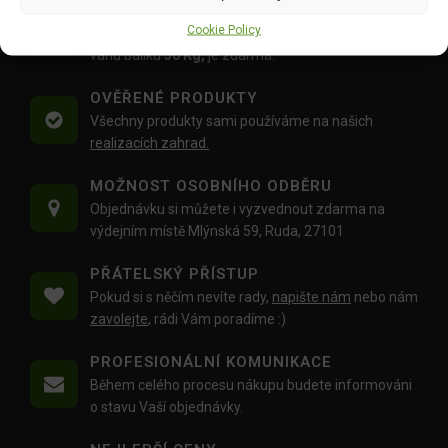
DOPRAVA ZDARMA OD 1500 KČ
Cookie Policy
Doprava objednávek
od 1500 Kč,
které
nepřesahují
váhu balíku
30 Kg,
je zdarma.
OVĚŘENÉ PRODUKTY
Všechny produkty sami používáme na našich
realizacích zahrad.
MOŽNOST OSOBNÍHO ODBĚRU
Objednávku si můžete i vyzvednout zdarma na
výdejním místě Mlýnská 59, Ruda, 27101
PŘÁTELSKÝ PŘÍSTUP
Pokud si s něčím nevíte rady,
napište nám
nebo nám
zavolejte
, rádi Vám poradíme :)
PROFESIONÁLNÍ KOMUNIKACE
Během celého procesu nákupu budete informováni
o stavu Vaší objednávky.