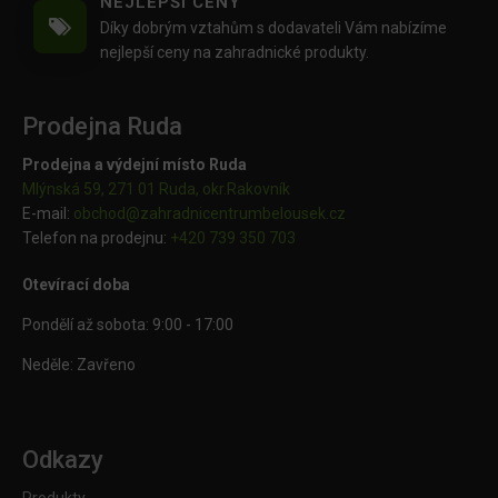
NEJLEPŠÍ CENY
Díky dobrým vztahům s dodavateli Vám nabízíme
nejlepší ceny na zahradnické produkty.
Prodejna Ruda
Prodejna a výdejní místo Ruda
Mlýnská 59, 271 01 Ruda, okr.Rakovník
E-mail:
obchod@
zahradnicentrumbelousek.cz
Telefon na prodejnu:
+420 739 350 703
Otevírací doba
Pondělí až sobota: 9:00 - 17:00
Neděle: Zavřeno
Odkazy