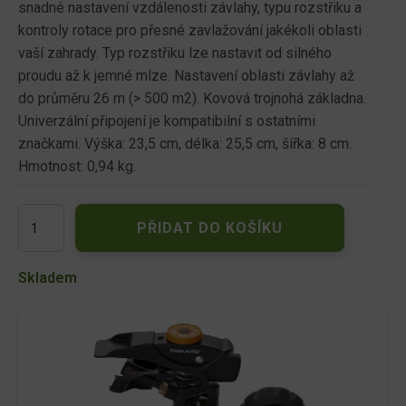
snadné nastavení vzdálenosti závlahy, typu rozstřiku a
kontroly rotace pro přesné zavlažování jakékoli oblasti
vaší zahrady. Typ rozstřiku lze nastavit od silného
proudu až k jemné mlze. Nastavení oblasti závlahy až
do průměru 26 m (> 500 m2). Kovová trojnohá základna.
Univerzální připojení je kompatibilní s ostatními
značkami. Výška: 23,5 cm, délka: 25,5 cm, šířka: 8 cm.
Hmotnost: 0,94 kg.
Impulzní
PŘIDAT DO KOŠÍKU
zavlažovač
s
kolečky
Skladem
Fiskars
1023656
množství