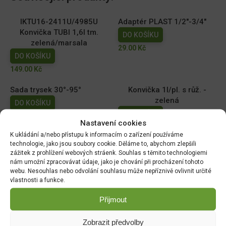
IKTU16-2411U/4985U
Adaptér PLAST 1/2"-3/4"
Konvička TUBI 1,6l tm.
DO KOŠÍKU
zelená/marsala
29.00
Kč
DO KOŠÍKU
149.00
Kč
Sada trysek 30°-95°
Konvička 1l/pl. s růž. -
zelená
DO KOŠÍKU
DO KOŠÍKU
215.00
Kč
Nastavení cookies
79.00
Kč
K ukládání a/nebo přístupu k informacím o zařízení používáme
technologie, jako jsou soubory cookie. Děláme to, abychom zlepšili
Konev SPRING 4,5l/pl. s
Konvička SPRING 2,5l pl. s
zážitek z prohlížení webových stráenk. Souhlas s těmito technologiemi
růž/00745be
růž/zelená
nám umožní zpracovávat údaje, jako je chování při procházení tohoto
DO KOŠÍKU
DO KOŠÍKU
webu. Nesouhlas nebo odvolání souhlasu může nepříznivě ovlivnit určité
vlastnosti a funkce.
99.00
Kč
89.00
Kč
Přijmout
Zobrazit předvolby