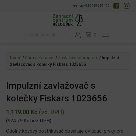
e-shop: +420 739 359 410
Domů
/
Dům a Zahrada
/
Zavlažovací program
/ Impulzní
zavlažovač s kolečky Fiskars 1023656
Impulzní zavlažovač s
kolečky Fiskars 1023656
1,119.00
Kč
(vč. DPH)
(
924.79
Kč
bez DPH)
Odolný kovový postřikovač obsahuje ovládací prvky pro