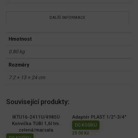
DALŠÍ INFORMACE
Hmotnost
0.80 kg
Rozměry
7.2 × 13 × 24 cm
Související produkty:
IKTU16-2411U/4985U
Adaptér PLAST 1/2"-3/4"
Konvička TUBI 1,6l tm.
DO KOŠÍKU
zelená/marsala
29.00
Kč