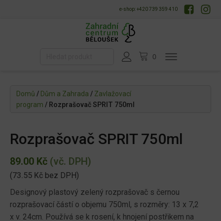
e-shop: +420 739 359 410
Domů
/
Dům a Zahrada
/
Zavlažovací
program
/ Rozprašovač SPRIT 750ml
Rozprašovač SPRIT 750ml
89.00
Kč
(vč. DPH)
(
73.55
Kč
bez DPH)
Designový plastový zelený rozprašovač s černou
rozprašovací částí o objemu 750ml, s rozměry: 13 x 7,2
x v. 24cm. Používá se k rosení, k hnojení postřikem na