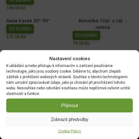
DO KOŠÍKU
149.00
Kč
Sada trysek 30°-95°
Konvička 1l/pl. s růž. -
zelená
DO KOŠÍKU
DO KOŠÍKU
215.00
Kč
79.00
Kč
Konev SPRING 4,5l/pl. s
Konvička SPRING 2,5l pl. s
Nastavení cookies
růž/00745be
růž/zelená
K ukládání a/nebo přístupu k informacím o zařízení používáme
DO KOŠÍKU
DO KOŠÍKU
technologie, jako jsou soubory cookie. Děláme to, abychom zlepšili
zážitek z prohlížení webových stráenk. Souhlas s těmito technologiemi
99.00
Kč
89.00
Kč
nám umožní zpracovávat údaje, jako je chování při procházení tohoto
webu. Nesouhlas nebo odvolání souhlasu může nepříznivě ovlivnit určité
vlastnosti a funkce.
Přijmout
DOPRAVA ZDARMA OD 1500 KČ
Doprava objednávek
od 1500 Kč,
které
nepřesahují
Zobrazit předvolby
váhu balíku
30 Kg,
je zdarma.
Cookie Policy
OVĚŘENÉ PRODUKTY