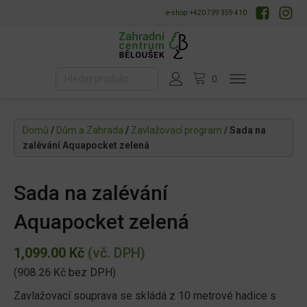
e-shop: +420 739 359 410
Domů
/
Dům a Zahrada
/
Zavlažovací program
/ Sada na
zalévání Aquapocket zelená
Sada na zalévání
Aquapocket zelená
1,099.00
Kč
(vč. DPH)
(
908.26
Kč
bez DPH)
Zavlažovací souprava se skládá z 10 metrové hadice s