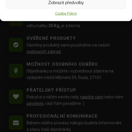
Zobrazit předvolby
DOPRAVA ZDARMA OD 1500 KČ
Cookie Policy
Doprava objednávek
od 1500 Kč,
které
nepřesahují
váhu balíku
30 Kg,
je zdarma.
OVĚŘENÉ PRODUKTY
Všechny produkty sami používáme na našich
realizacích zahrad.
MOŽNOST OSOBNÍHO ODBĚRU
Objednávku si můžete i vyzvednout zdarma na
výdejním místě Mlýnská 59, Ruda, 27101
PŘÁTELSKÝ PŘÍSTUP
Pokud si s něčím nevíte rady,
napište nám
nebo nám
zavolejte
, rádi Vám poradíme :)
PROFESIONÁLNÍ KOMUNIKACE
Během celého procesu nákupu budete informováni
o stavu Vaší objednávky.