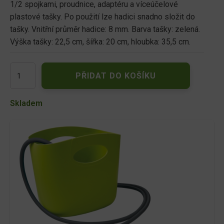
1/2 spojkami, proudnice, adaptéru a víceúčelové
plastové tašky. Po použití lze hadici snadno složit do
tašky. Vnitřní průměr hadice: 8 mm. Barva tašky: zelená.
Výška tašky: 22,5 cm, šířka: 20 cm, hloubka: 35,5 cm.
Sada
PŘIDAT DO KOŠÍKU
na
zalévání
Aquapocket
Skladem
zelená
množství