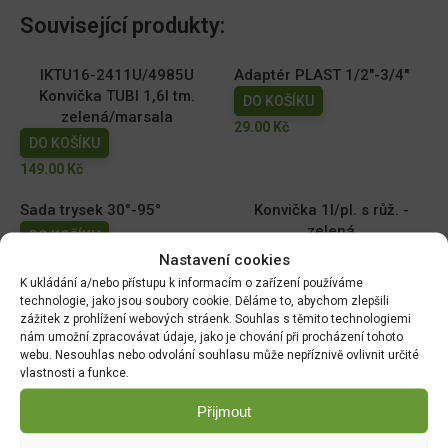
Související produkty:
IKTU16-2411U/4985U
Adaptér PLAST 1/2"-3/4"
Konvička TUBI 1,6l tm.
DO KOŠÍKU
zelená/marsala
29.00
Kč
DO KOŠÍKU
149.00
Kč
Sada trysek 30°-95°
Konvička 1l/pl. s růž. -
zelená
DO KOŠÍKU
DO KOŠÍKU
Nastavení cookies
215.00
Kč
79.00
Kč
K ukládání a/nebo přístupu k informacím o zařízení používáme
technologie, jako jsou soubory cookie. Děláme to, abychom zlepšili
zážitek z prohlížení webových stráenk. Souhlas s těmito technologiemi
Konev SPRING 4,5l/pl. s
Konvička SPRING 2,5l pl. s
nám umožní zpracovávat údaje, jako je chování při procházení tohoto
růž/00745be
růž/zelená
webu. Nesouhlas nebo odvolání souhlasu může nepříznivě ovlivnit určité
DO KOŠÍKU
DO KOŠÍKU
vlastnosti a funkce.
99.00
Kč
89.00
Kč
Přijmout