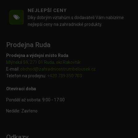
NEJLEPŠÍ CENY
Díky dobrým vztahům s dodavateli Vám nabízíme
nejlepší ceny na zahradnické produkty.
Prodejna Ruda
Prodejna a výdejní místo Ruda
Mlýnská 59, 271 01 Ruda, okr.Rakovník
E-mail:
obchod@
zahradnicentrumbelousek.cz
Telefon na prodejnu:
+420 739 350 703
Otevírací doba
Pondělí až sobota: 9:00 - 17:00
Neděle: Zavřeno
Odkazy