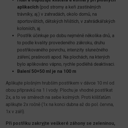
aplikacích
(pod stromy a keři zastíněných
trávníky, aj.) v zahradách, okolo domů, na
sportovištích, dětských hřištích, v zahrádkářských
koloniích, aj.
Postřik účinkuje po dobu nejméně několika dnů, a
to podle kvality provedeného zákroku, druhu
postřikovaného povrchu, intenzity slunečného
záření, prašnosti apod. Na plochách, na kterých
bylo aplikováno vápno, rychle podléhá deaktivaci.
Balení 50+50 ml je na 100 m
Aplikujte plošným hrubším postřikem v dávce 10 ml od
obou přípravků na 1 l vody. Plochu je vhodné postříkat
2x, a to ve směrech na sebe kolmých. Proti klíšťatům
aplikujte 2x ročně (1x na konci dubna až do pol. června,
1x v září).
Při postřiku zakryjte veškeré záhony se zeleninou,