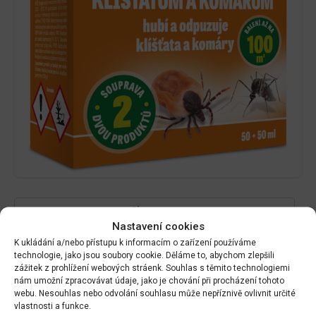
DALŠÍ INFORMACE
Nastavení cookies
K ukládání a/nebo přístupu k informacím o zařízení používáme
technologie, jako jsou soubory cookie. Děláme to, abychom zlepšili
Hmotnost
zážitek z prohlížení webových stráenk. Souhlas s těmito technologiemi
nám umožní zpracovávat údaje, jako je chování při procházení tohoto
0.110 kg
webu. Nesouhlas nebo odvolání souhlasu může nepříznivě ovlivnit určité
vlastnosti a funkce.