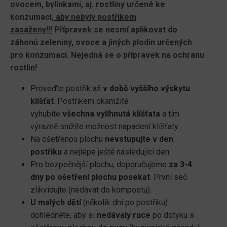
ovocem, bylinkami, aj. rostliny určené ke
konzumaci,
aby nebyly postřikem
zasaženy!!!
Přípravek se nesmí aplikovat do
záhonů zeleniny, ovoce a jiných plodin určených
pro konzumaci. Nejedná se o přípravek na ochranu
rostlin!
Proveďte postřik až
v době vyššího výskytu
klíšťat
. Postřikem okamžitě
vyhubíte
všechna vylíhnutá klíšťata
a tím
výrazně snížíte možnost napadení klíšťaty.
Na ošetřenou plochu
nevstupujte v den
postřiku
a nejlépe ještě následující den.
Pro bezpečnější plochu, doporučujeme
za 3-4
dny po ošetření plochu posekat
. První seč
zlikvidujte (nedávat do kompostu).
U malých dětí
(několik dní po postřiku)
dohlédněte, aby si
nedávaly ruce
po dotyku s