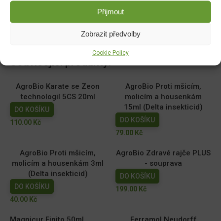
Rozměry
Přijmout
5 × 5 × 12 cm
Zobrazit předvolby
Cookie Policy
Související produkty:
AgroBio Karate se Zeon
AgroBio Proti mšicím,
technologií 5CS 20ml
molicím a housenkám
15ml (Delta insekticid)
DO KOŠÍKU
DO KOŠÍKU
110.00
Kč
79.00
Kč
AgroBio Proti mšicím,
AgroBio Zdravé rajče PLUS
molicím a housenkám 3ml
- souprava
(Delta insekticid)
DO KOŠÍKU
DO KOŠÍKU
199.00
Kč
40.00
Kč
Magnicur Finito 50ml
Ferramol Neudorff