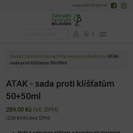
e-shop: +420 739 359 410
Domů
/
Zahradní chemie
/
Přípravky proti škůdcům
/ ATAK -
sada proti klíšťatům 50+50ml
ATAK - sada proti klíšťatům
50+50ml
289.00
Kč
(vč. DPH)
(
238.84
Kč
bez DPH)
Hubí a odpuzuje klíšťata a komáry při plošných