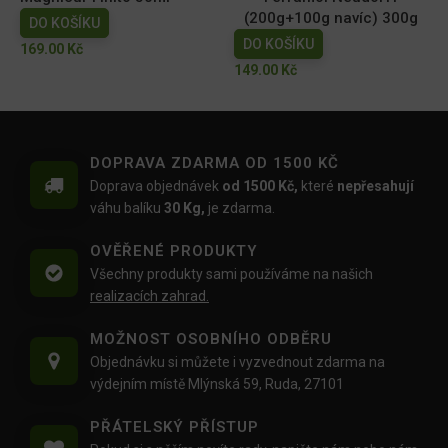
(200g+100g navíc) 300g
DO KOŠÍKU
DO KOŠÍKU
169.00
Kč
149.00
Kč
DOPRAVA ZDARMA OD 1500 KČ
Doprava objednávek
od 1500 Kč,
které
nepřesahují
váhu balíku
30 Kg,
je zdarma.
OVĚŘENÉ PRODUKTY
Všechny produkty sami používáme na našich
realizacích zahrad.
MOŽNOST OSOBNÍHO ODBĚRU
Objednávku si můžete i vyzvednout zdarma na
výdejním místě Mlýnská 59, Ruda, 27101
PŘÁTELSKÝ PŘÍSTUP