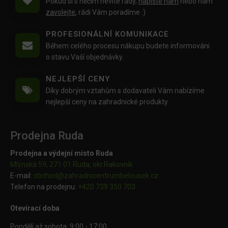
Pokud si s něčím nevíte rady,
napište nám
nebo nám
zavolejte
, rádi Vám poradíme :)
PROFESIONÁLNÍ KOMUNIKACE
Během celého procesu nákupu budete informováni
o stavu Vaší objednávky.
NEJLEPŠÍ CENY
Díky dobrým vztahům s dodavateli Vám nabízíme
nejlepší ceny na zahradnické produkty.
Prodejna Ruda
Prodejna a výdejní místo Ruda
Mlýnská 59, 271 01 Ruda, okr.Rakovník
E-mail:
obchod@
zahradnicentrumbelousek.cz
Telefon na prodejnu:
+420 739 350 703
Otevírací doba
Pondělí až sobota: 9:00 - 17:00