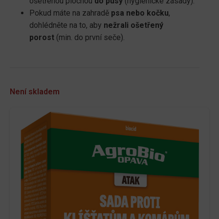
ošetřenou plochou
do pusy
(hygienické zásady).
Pokud máte na zahradě
psa nebo kočku
,
dohlédněte na to, aby
nežrali ošetřený
porost
(min. do první seče).
Není skladem