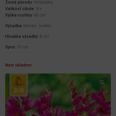
Země původu
: Holandsko
Velikost cibule
: 5/+
Výška rostliny
: 40 cm
Výsadba:
březen - květen
Hloubka výsadby
: 8 cm
Spon
: 10 cm
Není skladem