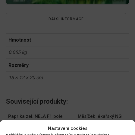
DALŠÍ INFORMACE
Hmotnost
0.055 kg
Rozměry
13 × 12 × 20 cm
Související produkty:
Paprika zel. NELA F1 pole
Měsíček lékařský NG
64485
1780cc
Nastavení cookies
DO KOŠÍKU
DO KOŠÍKU