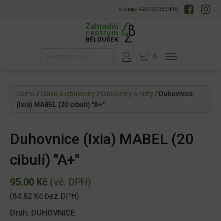
e-shop: +420 739 359 410
Domů
/
Osiva a cibuloviny
/
Cibuloviny a hlízy
/ Duhovnice
(Ixia) MABEL (20 cibulí) "A+"
Duhovnice (Ixia) MABEL (20
cibulí) "A+"
95.00
Kč
(vč. DPH)
(
84.82
Kč
bez DPH)
Druh: DUHOVNICE