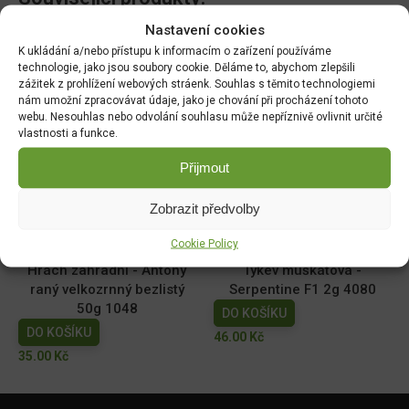
Nastavení cookies
Paprika zel. NELA F1 pole
Měsíček lékařský NG
K ukládání a/nebo přístupu k informacím o zařízení používáme
64485
1780cc
technologie, jako jsou soubory cookie. Děláme to, abychom zlepšili
zážitek z prohlížení webových stráenk. Souhlas s těmito technologiemi
DO KOŠÍKU
DO KOŠÍKU
nám umožní zpracovávat údaje, jako je chování při procházení tohoto
70.00
Kč
19.00
Kč
webu. Nesouhlas nebo odvolání souhlasu může nepříznivě ovlivnit určité
vlastnosti a funkce.
Dobrá semena - Kiwano -
Dobrá semena - Sója
africká okurka 10s 2257
Edamame - Chiba Green
Přijmout
10g 3972
DO KOŠÍKU
Zobrazit předvolby
DO KOŠÍKU
44.00
Kč
52.00
Kč
Cookie Policy
Hrách zahradní - Antony
Tykev muškátová -
raný velkozrnný bezlistý
Serpentine F1 2g 4080
50g 1048
DO KOŠÍKU
DO KOŠÍKU
46.00
Kč
35.00
Kč