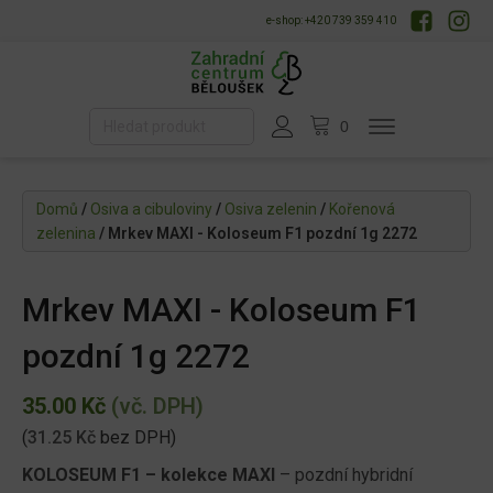
e-shop: +420 739 359 410
Domů
/
Osiva a cibuloviny
/
Osiva zelenin
/
Kořenová
zelenina
/ Mrkev MAXI - Koloseum F1 pozdní 1g 2272
Mrkev MAXI - Koloseum F1
pozdní 1g 2272
35.00
Kč
(vč. DPH)
(
31.25
Kč
bez DPH)
KOLOSEUM F1 – kolekce MAXI
– pozdní hybridní