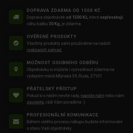
DOPRAVA ZDARMA OD 1500 KČ
Doprava objednávek
od 1500 Kč,
které
nepřesahují
váhu balíku
30 Kg,
je zdarma.
OVĚŘENÉ PRODUKTY
Všechny produkty sami používáme na našich
realizacích zahrad.
MOŽNOST OSOBNÍHO ODBĚRU
Objednávku si můžete i vyzvednout zdarma na
výdejním místě Mlýnská 59, Ruda, 27101
PŘÁTELSKÝ PŘÍSTUP
Pokud si s něčím nevíte rady,
napište nám
nebo nám
zavolejte
, rádi Vám poradíme :)
PROFESIONÁLNÍ KOMUNIKACE
Během celého procesu nákupu budete informováni
o stavu Vaší objednávky.