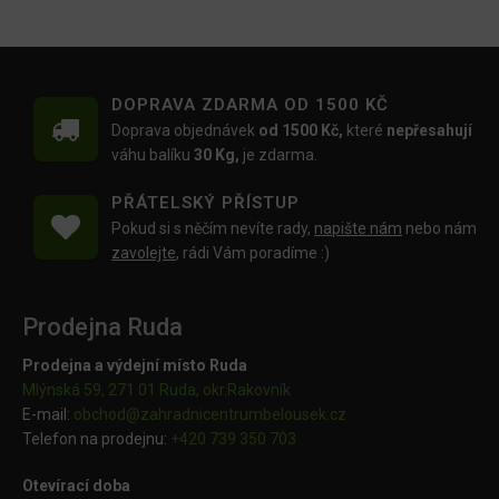
DOPRAVA ZDARMA OD 1500 KČ
Doprava objednávek
od 1500 Kč,
které
nepřesahují
váhu balíku
30 Kg,
je zdarma.
PŘÁTELSKÝ PŘÍSTUP
Pokud si s něčím nevíte rady,
napište nám
nebo nám
zavolejte
, rádi Vám poradíme :)
Prodejna Ruda
Prodejna a výdejní místo Ruda
Mlýnská 59, 271 01 Ruda, okr.Rakovník
E-mail:
obchod@
zahradnicentrumbelousek.cz
Telefon na prodejnu:
+420 739 350 703
Otevírací doba