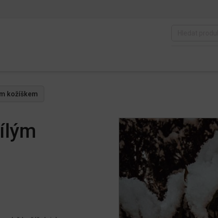
lým kožíškem
bílým