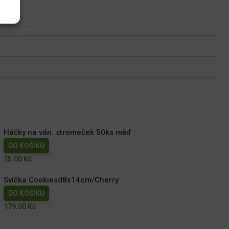
Háčky na ván. stromeček 50ks měď
DO KOŠÍKU
15.00
Kč
Svíčka Cookiesd8x14cm/Cherry
DO KOŠÍKU
179.00
Kč