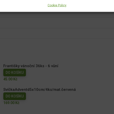
Cookie Policy
Františky vánoční 36ks - 6 vůní
DO KOŠÍKU
45.00
Kč
SvíčkaAdventd5x10cm/4ks/mat.červená
DO KOŠÍKU
169.00
Kč