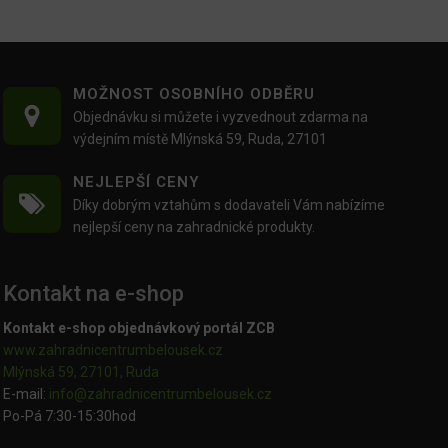
MOŽNOST OSOBNÍHO ODBĚRU
Objednávku si můžete i vyzvednout zdarma na
výdejním místě Mlýnská 59, Ruda, 27101
NEJLEPŠÍ CENY
Díky dobrým vztahům s dodavateli Vám nabízíme
nejlepší ceny na zahradnické produkty.
Kontakt na e-shop
Kontakt e-shop objednávkový portál ZCB
www.zahradnicentrumbelousek.cz
Mlýnská 59, 27101, Ruda
E-mail:
info@zahradnicentrumbelousek.
cz
Po-Pá 7:30-15:30hod