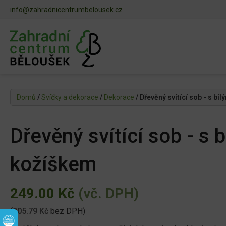
info@zahradnicentrumbelousek.cz
Domů
/
Svíčky a dekorace
/
Dekorace
/ Dřevěný svítící sob - s bí
Dřevěný svítící sob - s 
kožíškem
249.00
Kč
(vč. DPH)
(
205.79
Kč
bez DPH)