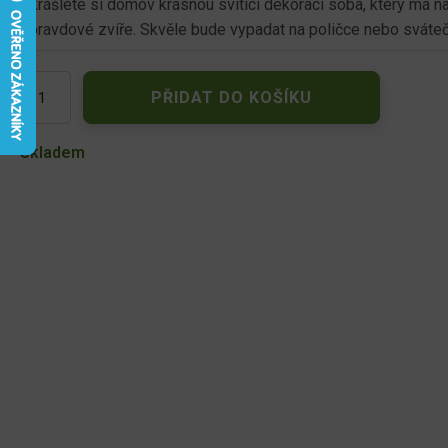
Zkrášlete si domov krásnou svítící dekorací soba, který má n
opravdové zvíře. Skvěle bude vypadat na poličce nebo sváteč
Dřevěný
PŘIDAT DO KOŠÍKU
svítící
sob
-
Skladem
s
bílým
kožíškem
množství