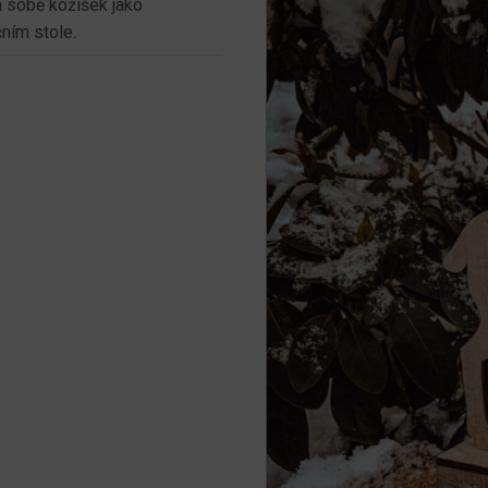
a sobě kožíšek jako
ním stole.