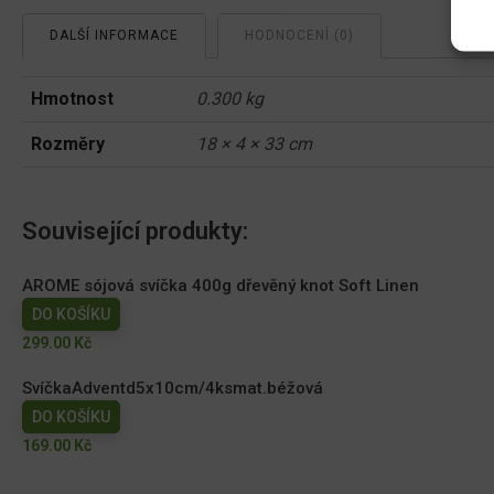
DALŠÍ INFORMACE
HODNOCENÍ (0)
Hmotnost
0.300 kg
Rozměry
18 × 4 × 33 cm
Související produkty:
AROME sójová svíčka 400g dřevěný knot Soft Linen
DO KOŠÍKU
299.00
Kč
SvíčkaAdventd5x10cm/4ksmat.béžová
DO KOŠÍKU
169.00
Kč