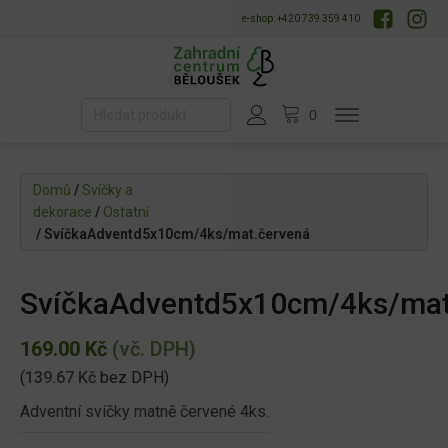
e-shop: +420 739 359 410
Domů
/
Svíčky a
dekorace
/
Ostatní
/ SvíčkaAdventd5x10cm/4ks/mat.červená
SvíčkaAdventd5x10cm/4ks/mat
169.00
Kč
(vč. DPH)
(
139.67
Kč
bez DPH)
Adventní svíčky matně červené 4ks.