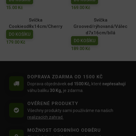
15.00
Kč
169.00
Kč
Svíčka
Svíčka
Cookiesd8x14cm/Cherry
Grooved/rýhovaná/Válec
d7x16cm/bílá
DO KOŠÍKU
DO KOŠÍKU
179.00
Kč
189.00
Kč
DOPRAVA ZDARMA OD 1500 KČ
Doprava objednávek
od 1500 Kč,
které
nepřesahují
váhu balíku
30 Kg,
je zdarma.
OVĚŘENÉ PRODUKTY
Všechny produkty sami používáme na našich
realizacích zahrad.
MOŽNOST OSOBNÍHO ODBĚRU