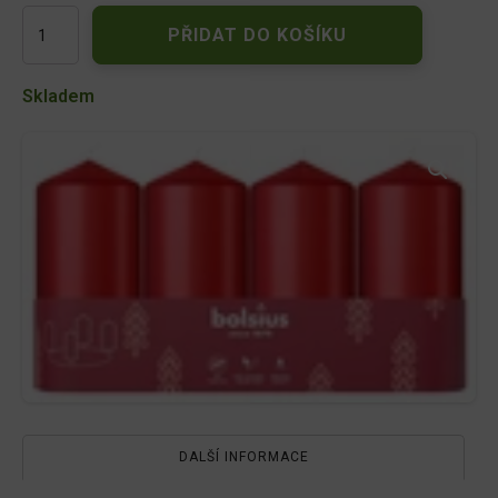
SvíčkaAdventd5x10cm/4ks/mat.červená
PŘIDAT DO KOŠÍKU
množství
Skladem
DALŠÍ INFORMACE