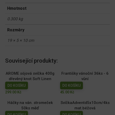
Hmotnost
0.300 kg
Rozměry
19 × 5 × 10 cm
Související produkty:
AROME sójová svíčka 400g
Františky vánoční 36ks - 6
dřevěný knot Soft Linen
vůní
DO KOŠÍKU
DO KOŠÍKU
299.00
Kč
45.00
Kč
Háčky na ván. stromeček
SvíčkaAdventd5x10cm/4ks
50ks měď
mat.béžová
DO KOŠÍKU
DO KOŠÍKU