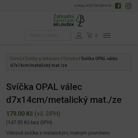
e-shop: +420 739 359 410
Domů
/
Svíčky a dekorace
/
Ostatní
/ Svíčka OPAL válec
d7x14cm/metalický mat./ze
Svíčka OPAL válec
d7x14cm/metalický mat./ze
179.00
Kč
(vč. DPH)
(
147.93
Kč
bez DPH)
Válcová svíčka s metalickým, matným povrchem.