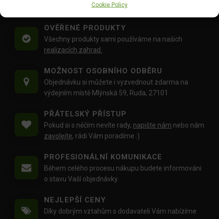
Cookie Policy
váhu balíku
30 Kg,
je zdarma.
OVĚŘENÉ PRODUKTY
Všechny produkty sami používáme na našich
realizacích zahrad.
MOŽNOST OSOBNÍHO ODBĚRU
Objednávku si můžete i vyzvednout zdarma na
výdejním místě Mlýnská 59, Ruda, 27101
PŘÁTELSKÝ PŘÍSTUP
Pokud si s něčím nevíte rady,
napište nám
nebo nám
zavolejte
, rádi Vám poradíme :)
PROFESIONÁLNÍ KOMUNIKACE
Během celého procesu nákupu budete informováni
o stavu Vaší objednávky.
NEJLEPŠÍ CENY
Díky dobrým vztahům s dodavateli Vám nabízíme