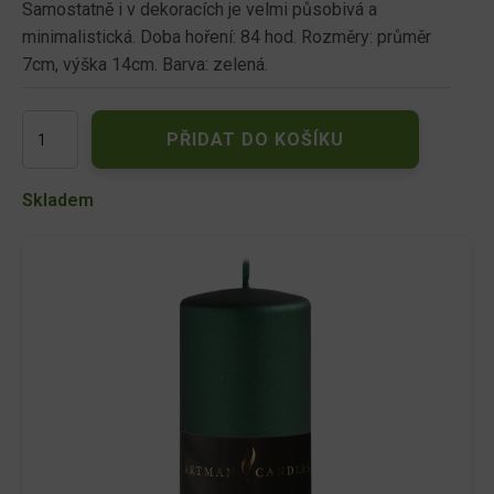
Samostatně i v dekoracích je velmi působivá a
minimalistická. Doba hoření: 84 hod. Rozměry: průměr
7cm, výška 14cm. Barva: zelená.
Svíčka
PŘIDAT DO KOŠÍKU
OPAL
válec
d7x14cm/metalický
Skladem
mat./ze
množství