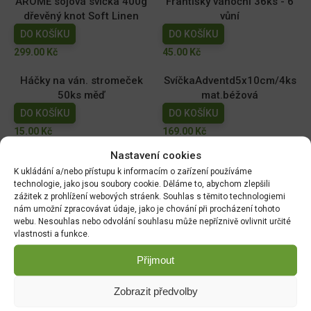
AROME sójová svíčka 400g
Františky vánoční 36ks - 6
dřevěný knot Soft Linen
vůní
DO KOŠÍKU
DO KOŠÍKU
299.00
Kč
45.00
Kč
Háčky na ván. stromeček
SvíčkaAdventd5x10cm/4ks
50ks měď
mat.béžová
DO KOŠÍKU
DO KOŠÍKU
15.00
Kč
169.00
Kč
Nastavení cookies
SvíčkaAdventd5x10cm/4ks
Svíčka
K ukládání a/nebo přístupu k informacím o zařízení používáme
/mat.červená
Grooved/rýhovaná/Válec
technologie, jako jsou soubory cookie. Děláme to, abychom zlepšili
d7x16cm/bílá
DO KOŠÍKU
zážitek z prohlížení webových stráenk. Souhlas s těmito technologiemi
DO KOŠÍKU
nám umožní zpracovávat údaje, jako je chování při procházení tohoto
169.00
Kč
webu. Nesouhlas nebo odvolání souhlasu může nepříznivě ovlivnit určité
189.00
Kč
vlastnosti a funkce.
Přijmout
DOPRAVA ZDARMA OD 1500 KČ
Zobrazit předvolby
Doprava objednávek
od 1500 Kč,
které
nepřesahují