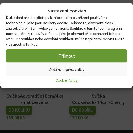
Nastavení cookies
Související produkty:
K ukládání a/nebo přístupu k informacím o zařízení používáme
technologie, jako jsou soubory cookie. Děláme to, abychom zlepšili
AROME sójová svíčka 400g
Františky vánoční 36ks - 6
zážitek z prohlížení webových stráenk. Souhlas s těmito technologiemi
nám umožní zpracovávat údaje, jako je chování při procházení tohoto
dřevěný knot Soft Linen
vůní
webu. Nesouhlas nebo odvolání souhlasu může nepříznivě ovlivnit určité
DO KOŠÍKU
DO KOŠÍKU
vlastnosti a funkce.
299.00
Kč
45.00
Kč
Přijmout
Háčky na ván. stromeček
SvíčkaAdventd5x10cm/4ks
50ks měď
mat.béžová
Zobrazit předvolby
DO KOŠÍKU
DO KOŠÍKU
Cookie Policy
15.00
Kč
169.00
Kč
SvíčkaAdventd5x10cm/4ks
Svíčka
/mat.červená
Cookiesd8x14cm/Cherry
DO KOŠÍKU
DO KOŠÍKU
169.00
Kč
179.00
Kč