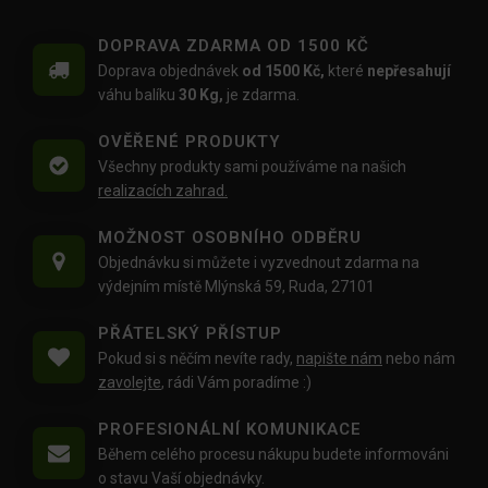
DOPRAVA ZDARMA OD 1500 KČ
Doprava objednávek
od 1500 Kč,
které
nepřesahují
váhu balíku
30 Kg,
je zdarma.
OVĚŘENÉ PRODUKTY
Všechny produkty sami používáme na našich
realizacích zahrad.
MOŽNOST OSOBNÍHO ODBĚRU
Objednávku si můžete i vyzvednout zdarma na
výdejním místě Mlýnská 59, Ruda, 27101
PŘÁTELSKÝ PŘÍSTUP
Pokud si s něčím nevíte rady,
napište nám
nebo nám
zavolejte
, rádi Vám poradíme :)
PROFESIONÁLNÍ KOMUNIKACE
Během celého procesu nákupu budete informováni
o stavu Vaší objednávky.