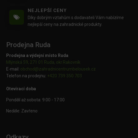
NEJLEPŠÍ CENY
Díky dobrým vztahům s dodavateli Vám nabízíme
nejlepší ceny na zahradnické produkty.
Prodejna Ruda
Prodejna a výdejní místo Ruda
Mlýnská 59, 271 01 Ruda, okr.Rakovník
E-mail:
obchod@
zahradnicentrumbelousek.cz
Telefon na prodejnu:
+420 739 350 703
Otevírací doba
Pondělí až sobota: 9:00 - 17:00
Neděle: Zavřeno
Odkazy