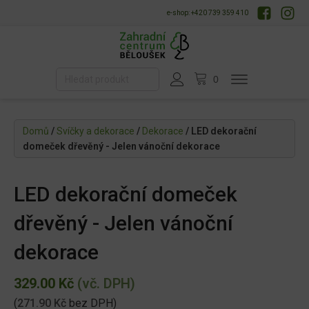
e-shop: +420 739 359 410
Domů
/
Svíčky a dekorace
/
Dekorace
/ LED dekorační
domeček dřevěný - Jelen vánoční dekorace
LED dekorační domeček
dřevěný - Jelen vánoční
dekorace
329.00
Kč
(vč. DPH)
(
271.90
Kč
bez DPH)