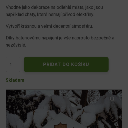
Vhodné jako dekorace na odlehlá místa, jako jsou
například chaty, které nemají přívod elektřiny.
Vytvoří krásnou a velmi decentní atmosféru.
Díky bateriovému napájení je vše naprosto bezpečné a
nezávislé.
LED
PŘIDAT DO KOŠÍKU
dekorační
domeček
dřevěný
Skladem
-
Jelen
vánoční
dekorace
množství