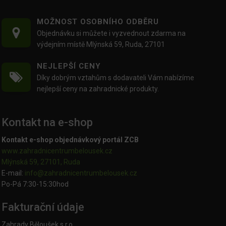
MOŽNOST OSOBNÍHO ODBĚRU
Objednávku si můžete i vyzvednout zdarma na
výdejním místě Mlýnská 59, Ruda, 27101
NEJLEPŠÍ CENY
Díky dobrým vztahům s dodavateli Vám nabízíme
nejlepší ceny na zahradnické produkty.
Kontakt na e-shop
Kontakt e-shop objednávkový portál ZCB
www.zahradnicentrumbelousek.cz
Mlýnská 59, 27101, Ruda
E-mail:
info@zahradnicentrumbelousek.
cz
Po-Pá 7:30-15:30hod
Fakturační údaje
Zahrady Běloušek s.r.o.