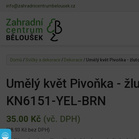
info@zahradnicentrumbelousek.cz
Domů
/
Svíčky a dekorace
/
Dekorace
/ Umělý květ Pivoňka - žl
Umělý květ Pivoňka - žl
KN6151-YEL-BRN
35.00
Kč
(vč. DPH)
(
28.93
Kč
bez DPH)