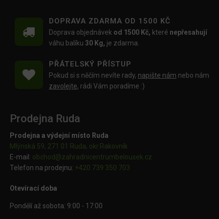
DOPRAVA ZDARMA OD 1500 KČ
Doprava objednávek
od 1500 Kč,
které
nepřesahují
váhu balíku
30 Kg,
je zdarma.
PŘÁTELSKÝ PŘÍSTUP
Pokud si s něčím nevíte rady,
napište nám
nebo nám
zavolejte
, rádi Vám poradíme :)
Prodejna Ruda
Prodejna a výdejní místo Ruda
Mlýnská 59, 271 01 Ruda, okr.Rakovník
E-mail:
obchod@
zahradnicentrumbelousek.cz
Telefon na prodejnu:
+420 739 350 703
Otevírací doba
Pondělí až sobota: 9:00 - 17:00