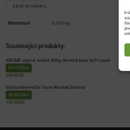
DALŠÍ INFORMACE
K u
sou
Hmotnost
0.000 kg
Sou
pro
urč
Související produkty:
AROME sójová svíčka 400g dřevěný knot Soft Linen
DO KOŠÍKU
299.00
Kč
SvíčkaAdventd5x10cm/4ksmat.béžová
DO KOŠÍKU
169.00
Kč