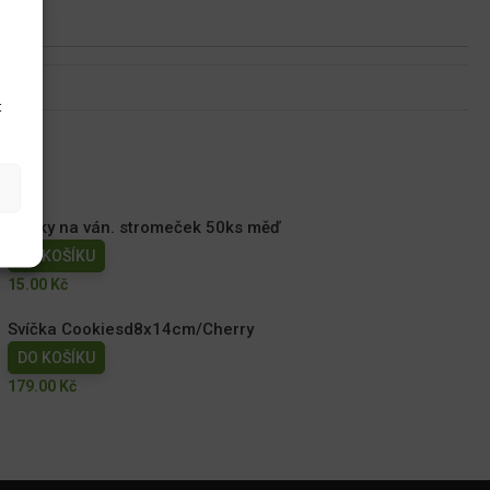
u
t
Háčky na ván. stromeček 50ks měď
DO KOŠÍKU
15.00
Kč
Svíčka Cookiesd8x14cm/Cherry
DO KOŠÍKU
179.00
Kč