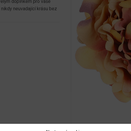
kvělým doplňkem pro vaše
í nikdy neuvadající krásu bez