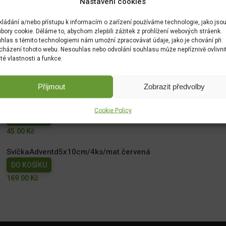
Nastavení cookies
kládání a/nebo přístupu k informacím o zařízení používáme technologie, jako jso
bory cookie. Děláme to, abychom zlepšili zážitek z prohlížení webových stráenk.
hlas s těmito technologiemi nám umožní zpracovávat údaje, jako je chování při
cházení tohoto webu. Nesouhlas nebo odvolání souhlasu může nepříznivě ovlivni
ité vlastnosti a funkce.
Přijmout
Zobrazit předvolby
Františky vánoční 36ks - 6 vůní
Cookie Policy
DO KOŠÍKU
45.00
Kč
SvíčkaAdventd5x10cm/4ks/mat.červená
DO KOŠÍKU
169.00
Kč