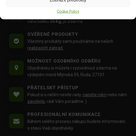
DOPRAVA ZDARMA OD 1500 KČ
Cookie Policy
Doprava objednávek
od 1500 Kč,
které
nepřesahují
váhu balíku
30 Kg,
je zdarma.
OVĚŘENÉ PRODUKTY
Všechny produkty sami používáme na našich
realizacích zahrad.
MOŽNOST OSOBNÍHO ODBĚRU
Objednávku si můžete i vyzvednout zdarma na
výdejním místě Mlýnská 59, Ruda, 27101
PŘÁTELSKÝ PŘÍSTUP
Pokud si s něčím nevíte rady,
napište nám
nebo nám
zavolejte
, rádi Vám poradíme :)
PROFESIONÁLNÍ KOMUNIKACE
Během celého procesu nákupu budete informováni
o stavu Vaší objednávky.