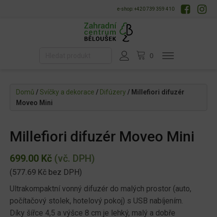
e-shop: +420 739 359 410
Domů
/
Svíčky a dekorace
/
Difúzery
/ Millefiori difuzér
Moveo Mini
Millefiori difuzér Moveo Mini
699.00
Kč
(vč. DPH)
(
577.69
Kč
bez DPH)
Ultrakompaktní vonný difuzér do malých prostor (auto,
počítačový stolek, hotelový pokoj) s USB nabíjením.
Díky šířce 4,5 a výšce 8 cm je lehký, malý a dobře