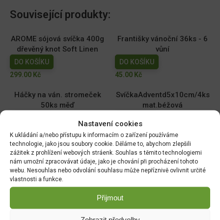
Související produkty:
AROME sójová svíčka 400g
Františky vánoční 36ks - 6
dřevěný knot Soft Linen
vůní
DO KOŠÍKU
DO KOŠÍKU
299.00
Kč
45.00
Kč
Háčky na ván. stromeček
SvíčkaAdventd5x10cm/4ks
50ks měď
mat.béžová
DO KOŠÍKU
DO KOŠÍKU
Nastavení cookies
15.00
Kč
169.00
Kč
K ukládání a/nebo přístupu k informacím o zařízení používáme
technologie, jako jsou soubory cookie. Děláme to, abychom zlepšili
SvíčkaAdventd5x10cm/4ks
Svíčka
zážitek z prohlížení webových stráenk. Souhlas s těmito technologiemi
/mat.červená
Cookiesd8x14cm/Cherry
nám umožní zpracovávat údaje, jako je chování při procházení tohoto
webu. Nesouhlas nebo odvolání souhlasu může nepříznivě ovlivnit určité
DO KOŠÍKU
DO KOŠÍKU
vlastnosti a funkce.
169.00
Kč
179.00
Kč
Přijmout
Zobrazit předvolby