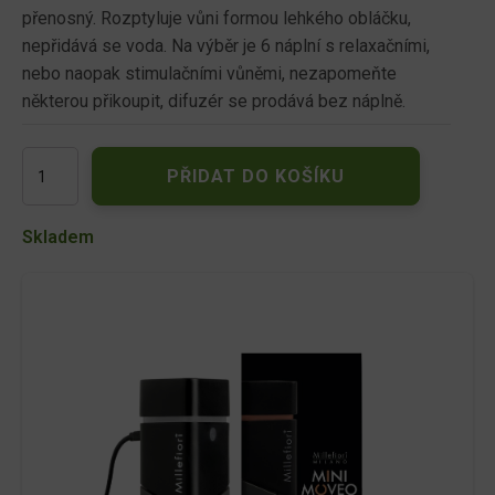
přenosný. Rozptyluje vůni formou lehkého obláčku,
nepřidává se voda. Na výběr je 6 náplní s relaxačními,
nebo naopak stimulačními vůněmi, nezapomeňte
některou přikoupit, difuzér se prodává bez náplně.
Millefiori
PŘIDAT DO KOŠÍKU
difuzér
Moveo
Mini
Skladem
množství