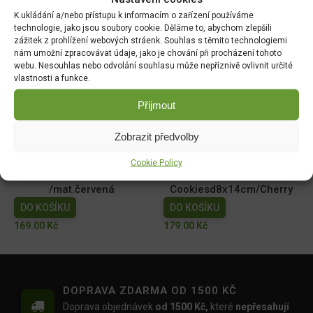
AROME sójová svíčka 400g
Františky vánoční 36ks - 6
K ukládání a/nebo přístupu k informacím o zařízení používáme
technologie, jako jsou soubory cookie. Děláme to, abychom zlepšili
dřevěný knot Soft Linen
vůní
zážitek z prohlížení webových stráenk. Souhlas s těmito technologiemi
DO KOŠÍKU
DO KOŠÍKU
nám umožní zpracovávat údaje, jako je chování při procházení tohoto
webu. Nesouhlas nebo odvolání souhlasu může nepříznivě ovlivnit určité
299.00
Kč
45.00
Kč
vlastnosti a funkce.
Háčky na ván. stromeček
SvíčkaAdventd5x10cm/4ks
Přijmout
50ks měď
mat.béžová
DO KOŠÍKU
DO KOŠÍKU
Zobrazit předvolby
15.00
Kč
169.00
Kč
Cookie Policy
SvíčkaAdventd5x10cm/4ks
Svíčka
/mat.červená
Cookiesd8x14cm/Cherry
DO KOŠÍKU
DO KOŠÍKU
169.00
Kč
179.00
Kč
DOPRAVA ZDARMA OD 1500 KČ
Doprava objednávek
od 1500 Kč,
které
nepřesahují