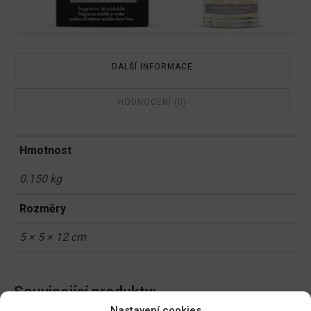
DALŠÍ INFORMACE
HODNOCENÍ (0)
Hmotnost
0.150 kg
Rozměry
5 × 5 × 12 cm
Související produkty:
Nastavení cookies