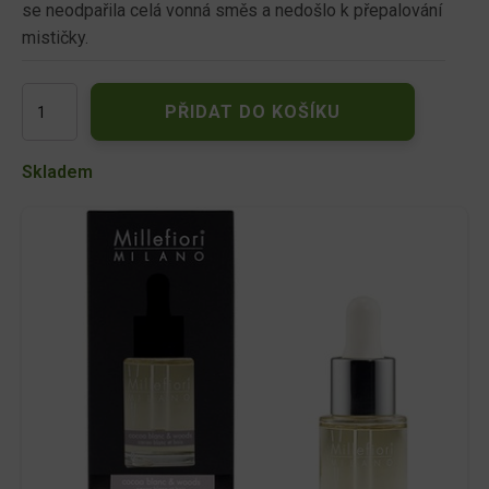
se neodpařila celá vonná směs a nedošlo k přepalování
mističky.
Millefiori
PŘIDAT DO KOŠÍKU
Milano
Cocoa
Blanc
Skladem
&
Woods
aroma
olej
15
ml
množství