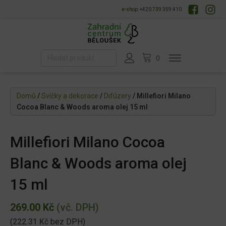
e-shop: +420 739 359 410
Domů
/
Svíčky a dekorace
/
Difúzery
/ Millefiori Milano
Cocoa Blanc & Woods aroma olej 15 ml
Millefiori Milano Cocoa
Blanc & Woods aroma olej
15 ml
269.00
Kč
(vč. DPH)
(
222.31
Kč
bez DPH)