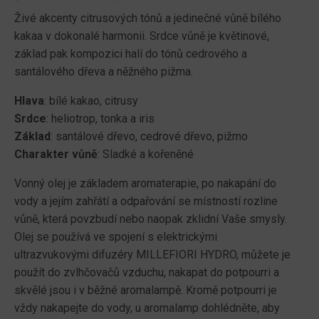
Živé akcenty citrusových tónů a jedinečné vůně bílého
kakaa v dokonalé harmonii. Srdce vůně je květinové,
základ pak kompozici halí do tónů cedrového a
santálového dřeva a něžného pižma.
Hlava
: bílé kakao, citrusy
Srdce
: heliotrop, tonka a iris
Základ
: santálové dřevo, cedrové dřevo, pižmo
Charakter vůně
: Sladké a kořeněné
Vonný olej je základem aromaterapie, po nakapání do
vody a jejím zahřátí a odpařování se místností rozline
vůně, která povzbudí nebo naopak zklidní Vaše smysly.
Olej se používá ve spojení s elektrickými
ultrazvukovými difuzéry MILLEFIORI HYDRO, můžete je
použít do zvlhčovačů vzduchu, nakapat do potpourri a
skvělé jsou i v běžné aromalampě. Kromě potpourri je
vždy nakapejte do vody, u aromalamp dohlédněte, aby