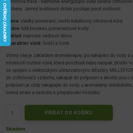
Citrónová tráva - harmonie energizující vůně zelené citrusové 
verbeny. Jemný květinový dotek posiluje pocit svěžesti.
Hlava
: sladký pomeranč, vavřín kubébový, citrónová kůra
Srdce
: bílá broskev, pomerančové květy
Základ
: marocké cedrové dřevo
Charakter vůně
: Svěží a čisté
Vonný olej je základem aromaterapie, po nakapání do vody a j
místností rozline vůně, která povzbudí nebo naopak zklidní V
ve spojení s elektrickými ultrazvukovými difuzéry MILLEFIO
do zvlhčovačů vzduchu, nakapat do potpourri a skvělé jsou i
potpourri je vždy nakapejte do vody, u aromalamp dohlédněte,
vonná směs a nedošlo k přepalování mističky.
Millefiori
PŘIDAT DO KOŠÍKU
Milano
Lemon
Grass
Skladem
aroma