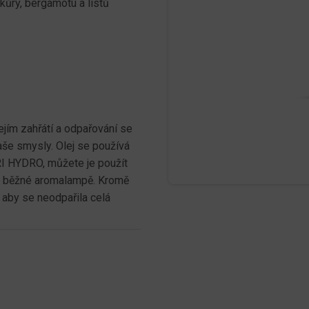
kůry, bergamotu a listů
ejím zahřátí a odpařování se
aše smysly. Olej se používá
RI HYDRO, můžete je použít
 v běžné aromalampě. Kromě
 aby se neodpařila celá