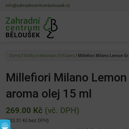
info@zahradnicentrumbelousek.cz
Domů
/
Svíčky a dekorace
/
Difúzery
/ Millefiori Milano Lemon G
Millefiori Milano Lemon
aroma olej 15 ml
269.00
Kč
(vč. DPH)
(
222.31
Kč
bez DPH)