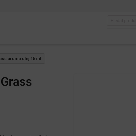
rass aroma olej 15 ml
 Grass