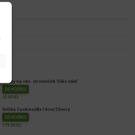
u
t
Háčky na ván. stromeček 50ks měď
DO KOŠÍKU
15.00
Kč
Svíčka Cookiesd8x14cm/Cherry
DO KOŠÍKU
179.00
Kč