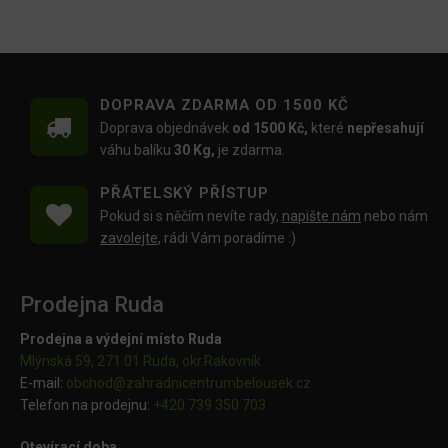
DOPRAVA ZDARMA OD 1500 KČ
Doprava objednávek
od 1500 Kč,
které
nepřesahují
váhu balíku
30 Kg,
je zdarma.
PŘÁTELSKÝ PŘÍSTUP
Pokud si s něčím nevíte rady,
napište nám
nebo nám
zavolejte
, rádi Vám poradíme :)
Prodejna Ruda
Prodejna a výdejní místo Ruda
Mlýnská 59, 271 01 Ruda, okr.Rakovník
E-mail:
obchod@
zahradnicentrumbelousek.cz
Telefon na prodejnu:
+420 739 350 703
Otevírací doba