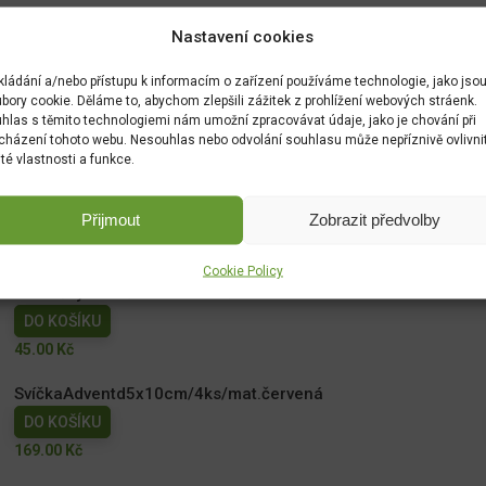
Nastavení cookies
kládání a/nebo přístupu k informacím o zařízení používáme technologie, jako jso
bory cookie. Děláme to, abychom zlepšili zážitek z prohlížení webových stráenk.
hlas s těmito technologiemi nám umožní zpracovávat údaje, jako je chování při
cházení tohoto webu. Nesouhlas nebo odvolání souhlasu může nepříznivě ovlivni
ité vlastnosti a funkce.
Přijmout
Zobrazit předvolby
Cookie Policy
Františky vánoční 36ks - 6 vůní
DO KOŠÍKU
45.00
Kč
SvíčkaAdventd5x10cm/4ks/mat.červená
DO KOŠÍKU
169.00
Kč