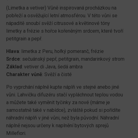
(Limetka a vetiver) Vůně inspirovaná procházkou na
pobřeží a osvěžující letní atmosférou. V této vůni se
nápaditě snoubí svěží citrusové a květinové tóny
limetky a frézie s hořce kořeněným srdcem, které tvoří
petitgrain a pepř.
Hlava
: limetka z Peru, hořký pomeranč, frézie
Srdce
: sečuánský pepř, petitgrain, mandarinkový strom
Základ
: vetiver di Java, šedá ambra
Charakter vůně
: Svěží a čisté
Po vyprchání náplně kupte náplň ve stejné anebo jiné
vůni. Lahvičku difuzéru stačí vypláchnout teplou vodou
a můžete také vyměnit tyčinky za nové (máme je
samostatně také v nabídce), zvláště pokud si pořídíte
náhradní náplň v jiné vůni, než byla původní. Náhradní
náplně nejsou určeny k naplnění bytových sprejů
Millefiori.