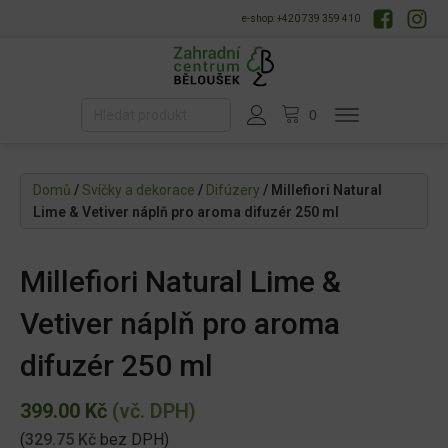
e-shop: +420 739 359 410
Domů
/
Svíčky a dekorace
/
Difúzery
/ Millefiori Natural
Lime & Vetiver náplň pro aroma difuzér 250 ml
Millefiori Natural Lime &
Vetiver náplň pro aroma
difuzér 250 ml
399.00
Kč
(vč. DPH)
(
329.75
Kč
bez DPH)