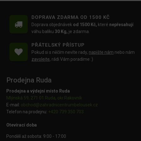
DOPRAVA ZDARMA OD 1500 KČ
Doprava objednávek
od 1500 Kč,
které
nepřesahují
váhu balíku
30 Kg,
je zdarma.
PŘÁTELSKÝ PŘÍSTUP
Pokud si s něčím nevíte rady,
napište nám
nebo nám
zavolejte
, rádi Vám poradíme :)
Prodejna Ruda
Prodejna a výdejní místo Ruda
Mlýnská 59, 271 01 Ruda, okr.Rakovník
E-mail:
obchod@
zahradnicentrumbelousek.cz
Telefon na prodejnu:
+420 739 350 703
Otevírací doba
Pondělí až sobota: 9:00 - 17:00