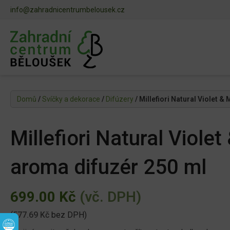
info@zahradnicentrumbelousek.cz
Domů
/
Svíčky a dekorace
/
Difúzery
/ Millefiori Natural Violet 
Millefiori Natural Viole
aroma difuzér 250 ml
699.00
Kč
(vč. DPH)
(
577.69
Kč
bez DPH)