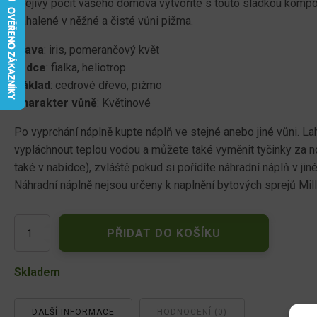
Hřejivý pocit vašeho domova vytvoříte s touto sladkou kompozi
zahalené v něžné a čisté vůni pižma.
Hlava
: iris, pomerančový květ
Srdce
: fialka, heliotrop
Základ
: cedrové dřevo, pižmo
Charakter vůně
: Květinové
Po vyprchání náplně kupte náplň ve stejné anebo jiné vůni. La
vypláchnout teplou vodou a můžete také vyměnit tyčinky za 
také v nabídce), zvláště pokud si pořídíte náhradní náplň v jin
Náhradní náplně nejsou určeny k naplnění bytových sprejů Mille
Millefiori
PŘIDAT DO KOŠÍKU
Natural
Violet
&
Skladem
Musk
aroma
difuzér
DALŠÍ INFORMACE
HODNOCENÍ (0)