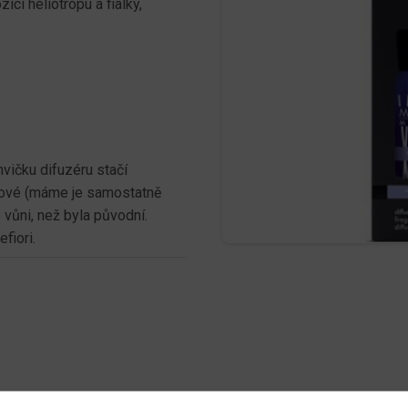
cí heliotropu a fialky,
hvičku difuzéru stačí
nové (máme je samostatně
é vůni, než byla původní.
fiori.