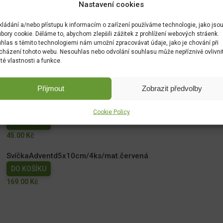
Nastavení cookies
kládání a/nebo přístupu k informacím o zařízení používáme technologie, jako jso
bory cookie. Děláme to, abychom zlepšili zážitek z prohlížení webových stráenk.
hlas s těmito technologiemi nám umožní zpracovávat údaje, jako je chování při
cházení tohoto webu. Nesouhlas nebo odvolání souhlasu může nepříznivě ovlivni
ité vlastnosti a funkce.
Přijmout
Zobrazit předvolby
Františky vánoční 36ks - 6 vůní
Cookie Policy
DO KOŠÍKU
45.00
Kč
SvíčkaAdventd5x10cm/4ks/mat.červená
DO KOŠÍKU
169.00
Kč