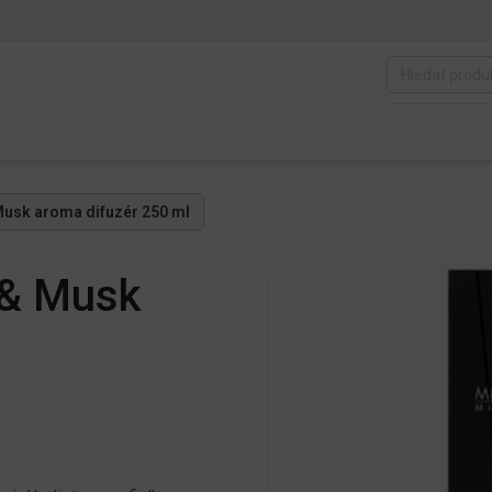
& Musk aroma difuzér 250 ml
t & Musk