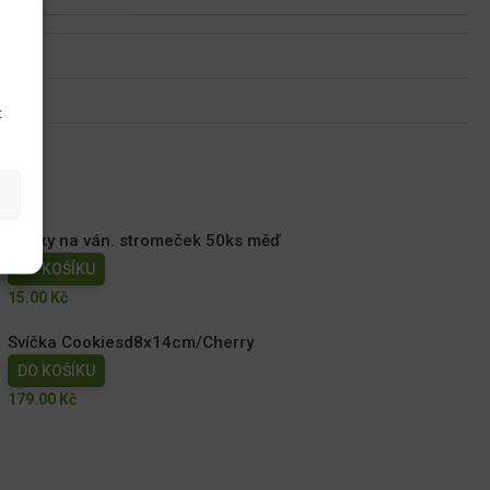
u
t
Háčky na ván. stromeček 50ks měď
DO KOŠÍKU
15.00
Kč
Svíčka Cookiesd8x14cm/Cherry
DO KOŠÍKU
179.00
Kč