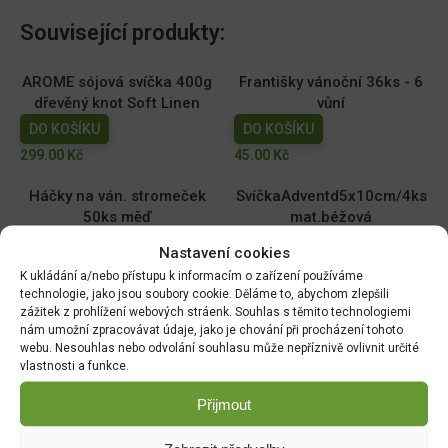
Související produkty:
AROME sójová svíčka 400g
Františky vánoční 36ks - 6
dřevěný knot Soft Linen
vůní
DO KOŠÍKU
DO KOŠÍKU
299.00
Kč
45.00
Kč
Háčky na ván. stromeček
SvíčkaAdventd5x10cm/4ks
50ks měď
mat.béžová
DO KOŠÍKU
DO KOŠÍKU
Nastavení cookies
15.00
Kč
169.00
Kč
K ukládání a/nebo přístupu k informacím o zařízení používáme
technologie, jako jsou soubory cookie. Děláme to, abychom zlepšili
SvíčkaAdventd5x10cm/4ks
Svíčka
zážitek z prohlížení webových stráenk. Souhlas s těmito technologiemi
/mat.červená
Cookiesd8x14cm/Cherry
nám umožní zpracovávat údaje, jako je chování při procházení tohoto
webu. Nesouhlas nebo odvolání souhlasu může nepříznivě ovlivnit určité
DO KOŠÍKU
DO KOŠÍKU
vlastnosti a funkce.
169.00
Kč
179.00
Kč
Přijmout