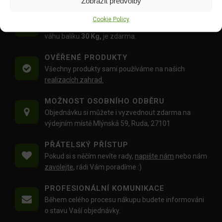
Zobrazit předvolby
DOPRAVA ZDARMA OD 1500 KČ
Cookie Policy
Doprava objednávek
od 1500 Kč,
které
nepřesahují
váhu balíku
30 Kg,
je zdarma.
OVĚŘENÉ PRODUKTY
Všechny produkty sami používáme na našich
realizacích zahrad.
MOŽNOST OSOBNÍHO ODBĚRU
Objednávku si můžete i vyzvednout zdarma na
výdejním místě Mlýnská 59, Ruda, 27101
PŘÁTELSKÝ PŘÍSTUP
Pokud si s něčím nevíte rady,
napište nám
nebo nám
zavolejte
, rádi Vám poradíme :)
PROFESIONÁLNÍ KOMUNIKACE
Během celého procesu nákupu budete informováni
o stavu Vaší objednávky.