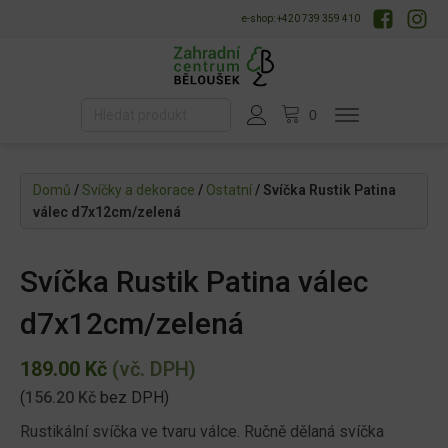
e-shop: +420 739 359 410
Domů
/
Svíčky a dekorace
/
Ostatní
/ Svíčka Rustik Patina
válec d7x12cm/zelená
Svíčka Rustik Patina válec
d7x12cm/zelená
189.00
Kč
(vč. DPH)
(
156.20
Kč
bez DPH)
Rustikální svíčka ve tvaru válce. Ručně dělaná svíčka