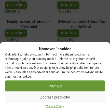
DO KOŠÍKU
DO KOŠÍKU
299.00
Kč
45.00
Kč
Háčky na ván. stromeček
SvíčkaAdventd5x10cm/4ks
50ks měď
mat.béžová
DO KOŠÍKU
DO KOŠÍKU
15.00
Kč
169.00
Kč
Nastavení cookies
SvíčkaAdventd5x10cm/4ks
Svíčka
/mat.červená
Cookiesd8x14cm/Cherry
K ukládání a/nebo přístupu k informacím o zařízení používáme
technologie, jako jsou soubory cookie. Děláme to, abychom zlepšili
DO KOŠÍKU
DO KOŠÍKU
zážitek z prohlížení webových stráenk. Souhlas s těmito technologiemi
169.00
Kč
179.00
Kč
nám umožní zpracovávat údaje, jako je chování při procházení tohoto
webu. Nesouhlas nebo odvolání souhlasu může nepříznivě ovlivnit určité
vlastnosti a funkce.
Přijmout
DOPRAVA ZDARMA OD 1500 KČ
Doprava objednávek
od 1500 Kč,
které
nepřesahují
Zobrazit předvolby
váhu balíku
30 Kg,
je zdarma.
Cookie Policy