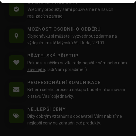
OVĚŘENÉ PRODUKTY
Všechny produkty sami používáme na našich
realizacích zahrad.
MOŽNOST OSOBNÍHO ODBĚRU
Objednávku si můžete i vyzvednout zdarma na
výdejním místě Mlýnská 59, Ruda, 27101
PŘÁTELSKÝ PŘÍSTUP
Pokud si s něčím nevíte rady,
napište nám
nebo nám
zavolejte
, rádi Vám poradíme :)
PROFESIONÁLNÍ KOMUNIKACE
Během celého procesu nákupu budete informováni
o stavu Vaší objednávky.
NEJLEPŠÍ CENY
Díky dobrým vztahům s dodavateli Vám nabízíme
nejlepší ceny na zahradnické produkty.