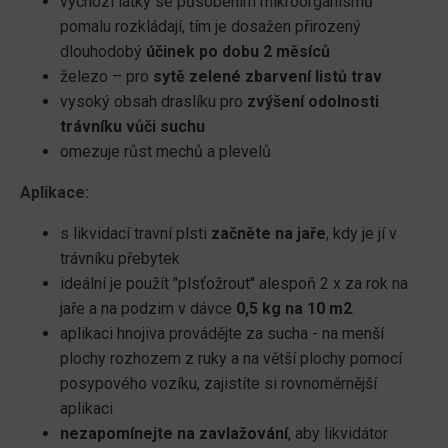
výchozí látky se působením mikroorganismů
pomalu rozkládají, tím je dosažen přirozený
dlouhodobý
účinek po dobu 2 měsíců
železo – pro
sytě zelené zbarvení listů trav
vysoký obsah draslíku pro
zvýšení odolnosti
trávníku vůči suchu
omezuje růst mechů a plevelů
Aplikace:
s likvidací travní plsti
začněte na jaře
, kdy je jí v
trávníku přebytek
ideální je použít "plsťožrout" alespoň 2 x za rok na
jaře a na podzim v dávce
0,5 kg na 10 m2
.
aplikaci hnojiva provádějte za sucha - na menší
plochy rozhozem z ruky a na větší plochy pomocí
posypového vozíku, zajistíte si rovnoměrnější
aplikaci
nezapomínejte na zavlažování
, aby likvidátor