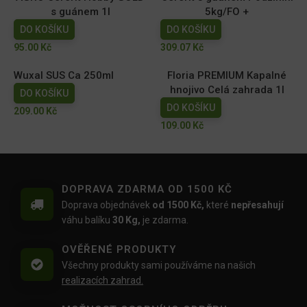
s guánem 1l
5kg/FO +
DO KOŠÍKU
DO KOŠÍKU
95.00
Kč
309.07
Kč
Wuxal SUS Ca 250ml
Floria PREMIUM Kapalné
hnojivo Celá zahrada 1l
DO KOŠÍKU
DO KOŠÍKU
209.00
Kč
109.00
Kč
DOPRAVA ZDARMA OD 1500 KČ
Doprava objednávek
od 1500 Kč,
které
nepřesahují
váhu balíku
30 Kg,
je zdarma.
OVĚŘENÉ PRODUKTY
Všechny produkty sami používáme na našich
realizacích zahrad.