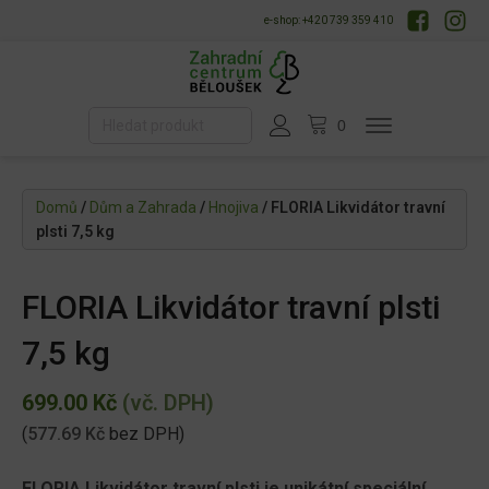
e-shop: +420 739 359 410
Domů
/
Dům a Zahrada
/
Hnojiva
/ FLORIA Likvidátor travní
plsti 7,5 kg
FLORIA Likvidátor travní plsti
7,5 kg
699.00
Kč
(vč. DPH)
(
577.69
Kč
bez DPH)
FLORIA Likvidátor travní plsti je unikátní speciální