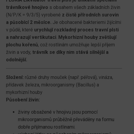
trávníkové hnojivo
s obsahem všech základních živin
(N/P/K = 9/3/5) vyrobené
z čistě přírodních surovin
a působící 2 měsíce.
Je obohacené bakteriemi žijícími
v půdě, které
urychlují rozkladný proces travní plsti
a nahrazují vertikutaci
.
Mykorhizní houby zvětšují
plochu kořenů
, což rostlinám umožňuje lepší příjem
živin a vody,
trávník se díky nim stává silnější a
odolnější.
Složení:
různé druhy mouček (např. péřová), vináza,
přídavek železa, mikroorganismy (Bacillus) a
mykorhizní houby
Působení živin:
živiny obsažené v hnojivu jsou pomocí
mikroorganismů průběžně převáděny na formu
dobře přijímanou rostlinami.