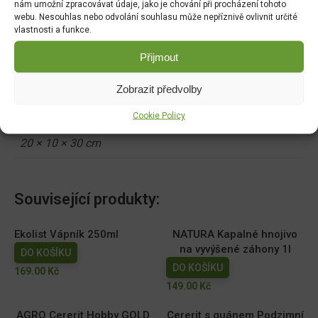
nám umožní zpracovávat údaje, jako je chování při procházení tohoto
HODNOCENÍ (0)
webu. Nesouhlas nebo odvolání souhlasu může nepříznivě ovlivnit určité
vlastnosti a funkce.
Hmotnost
Přijmout
5.000 kg
Zobrazit předvolby
Rozměry
Cookie Policy
20 × 10 × 30 cm
Související produkty:
Ekolist Vápník 250ml
NATURA Kapalné hnojivo
na vyvýšené záhony 1l
DO KOŠÍKU
DO KOŠÍKU
169.00
Kč
149.00
Kč
AGRO Cererit Hobby GOLD
Cererit s guánem Podzimní