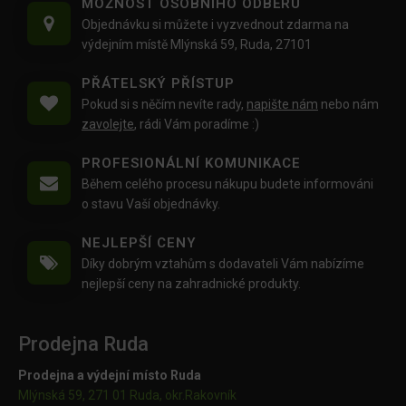
MOŽNOST OSOBNÍHO ODBĚRU
Objednávku si můžete i vyzvednout zdarma na
výdejním místě Mlýnská 59, Ruda, 27101
PŘÁTELSKÝ PŘÍSTUP
Pokud si s něčím nevíte rady,
napište nám
nebo nám
zavolejte
, rádi Vám poradíme :)
PROFESIONÁLNÍ KOMUNIKACE
Během celého procesu nákupu budete informováni
o stavu Vaší objednávky.
NEJLEPŠÍ CENY
Díky dobrým vztahům s dodavateli Vám nabízíme
nejlepší ceny na zahradnické produkty.
Prodejna Ruda
Prodejna a výdejní místo Ruda
Mlýnská 59, 271 01 Ruda, okr.Rakovník