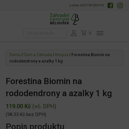
e-shop: +420 739 359 410
Domů
/
Dům a Zahrada
/
Hnojiva
/ Forestina Biomin na
rododendrony a azalky 1 kg
Forestina Biomin na
rododendrony a azalky 1 kg
119.00
Kč
(vč. DPH)
(
98.35
Kč
bez DPH)
Popis produktu