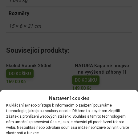
1.040 kg
Rozměry
15 × 6 × 21 cm
Související produkty:
Ekolist Vápník 250ml
NATURA Kapalné hnojivo
na vyvýšené záhony 1l
DO KOŠÍKU
DO KOŠÍKU
169.00
Kč
149.00
Kč
Nastavení cookies
AGRO Cererit Hobby GOLD
Cererit s guánem Podzimní
K ukládání a/nebo přístupu k informacím o zařízení používáme
s guánem 1l
5kg/FO +
technologie, jako jsou soubory cookie. Děláme to, abychom zlepšili
DO KOŠÍKU
DO KOŠÍKU
zážitek z prohlížení webových stráenk. Souhlas s těmito technologiemi
nám umožní zpracovávat údaje, jako je chování při procházení tohoto
95.00
Kč
309.07
Kč
webu. Nesouhlas nebo odvolání souhlasu může nepříznivě ovlivnit určité
vlastnosti a funkce.
Wuxal SUS Ca 250ml
Floria PREMIUM Kapalné