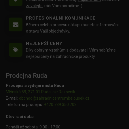
zavolejte
, rádi Vám poradíme :)
PROFESIONÁLNÍ KOMUNIKACE
Během celého procesu nákupu budete informováni
o stavu Vaší objednávky.
NEJLEPŠÍ CENY
Díky dobrým vztahům s dodavateli Vám nabízíme
nejlepší ceny na zahradnické produkty.
Prodejna Ruda
Prodejna a výdejní místo Ruda
Mlýnská 59, 271 01 Ruda, okr.Rakovník
E-mail:
obchod@
zahradnicentrumbelousek.cz
Telefon na prodejnu:
+420 739 350 703
Otevírací doba
Pondělí až sobota: 9:00 - 17:00