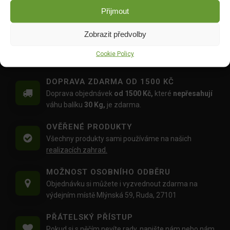
hnojivo Celá zahrada 1l
DO KOŠÍKU
Přijmout
DO KOŠÍKU
209.00
Kč
Zobrazit předvolby
109.00
Kč
Cookie Policy
DOPRAVA ZDARMA OD 1500 KČ
Doprava objednávek
od 1500 Kč,
které
nepřesahují
váhu balíku
30 Kg,
je zdarma.
OVĚŘENÉ PRODUKTY
Všechny produkty sami používáme na našich
realizacích zahrad.
MOŽNOST OSOBNÍHO ODBĚRU
Objednávku si můžete i vyzvednout zdarma na
výdejním místě Mlýnská 59, Ruda, 27101
PŘÁTELSKÝ PŘÍSTUP
Pokud si s něčím nevíte rady,
napište nám
nebo nám