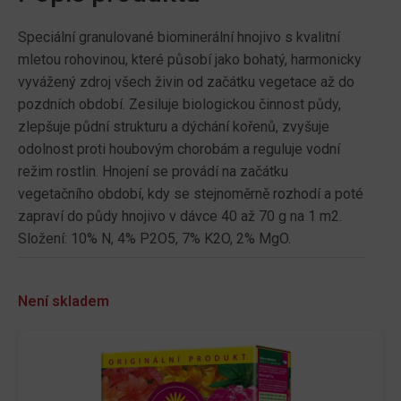
Speciální granulované biominerální hnojivo s kvalitní
mletou rohovinou, které působí jako bohatý, harmonicky
vyvážený zdroj všech živin od začátku vegetace až do
pozdních období. Zesiluje biologickou činnost půdy,
zlepšuje půdní strukturu a dýchání kořenů, zvyšuje
odolnost proti houbovým chorobám a reguluje vodní
režim rostlin. Hnojení se provádí na začátku
vegetačního období, kdy se stejnoměrně rozhodí a poté
zapraví do půdy hnojivo v dávce 40 až 70 g na 1 m2.
Složení: 10% N, 4% P2O5, 7% K2O, 2% MgO.
Není skladem