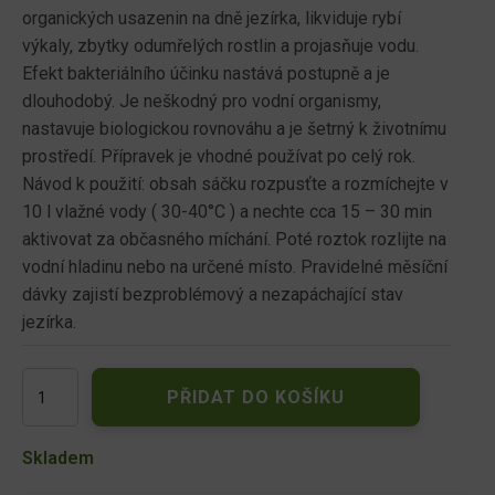
organických usazenin na dně jezírka, likviduje rybí
výkaly, zbytky odumřelých rostlin a projasňuje vodu.
Efekt bakteriálního účinku nastává postupně a je
dlouhodobý. Je neškodný pro vodní organismy,
nastavuje biologickou rovnováhu a je šetrný k životnímu
prostředí. Přípravek je vhodné používat po celý rok.
Návod k použití: obsah sáčku rozpusťte a rozmíchejte v
10 l vlažné vody ( 30-40°C ) a nechte cca 15 – 30 min
aktivovat za občasného míchání. Poté roztok rozlijte na
vodní hladinu nebo na určené místo. Pravidelné měsíční
dávky zajistí bezproblémový a nezapáchající stav
jezírka.
Bio
PŘIDAT DO KOŠÍKU
P5
do
jezírek
Skladem
50g
množství