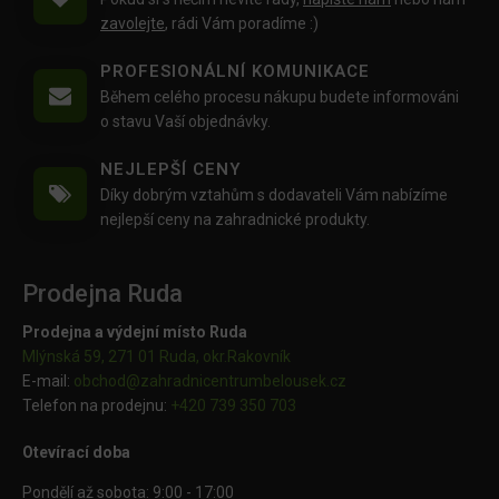
zavolejte
, rádi Vám poradíme :)
PROFESIONÁLNÍ KOMUNIKACE
Během celého procesu nákupu budete informováni
o stavu Vaší objednávky.
NEJLEPŠÍ CENY
Díky dobrým vztahům s dodavateli Vám nabízíme
nejlepší ceny na zahradnické produkty.
Prodejna Ruda
Prodejna a výdejní místo Ruda
Mlýnská 59, 271 01 Ruda, okr.Rakovník
E-mail:
obchod@
zahradnicentrumbelousek.cz
Telefon na prodejnu:
+420 739 350 703
Otevírací doba
Pondělí až sobota: 9:00 - 17:00