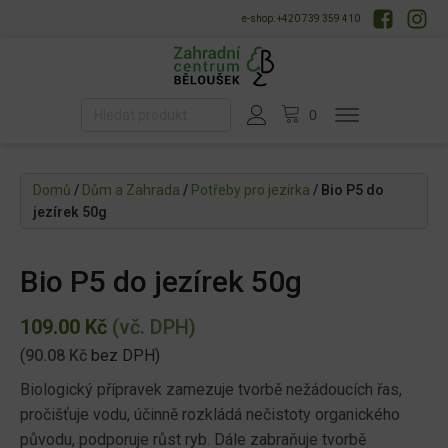
e-shop: +420 739 359 410
Domů
/
Dům a Zahrada
/
Potřeby pro jezírka
/ Bio P5 do
jezírek 50g
Bio P5 do jezírek 50g
109.00
Kč
(vč. DPH)
(
90.08
Kč
bez DPH)
Biologický přípravek zamezuje tvorbě nežádoucích řas,
pročišťuje vodu, účinně rozkládá nečistoty organického
původu, podporuje růst ryb. Dále zabraňuje tvorbě