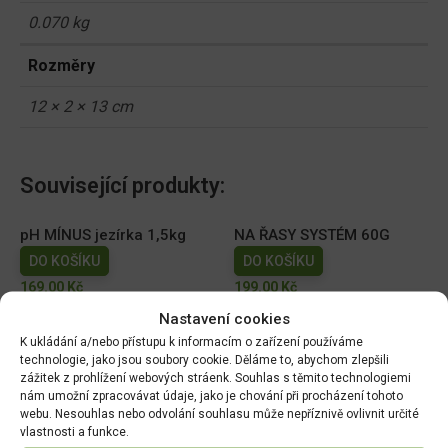
0.070 kg
Rozměry
12 × 2 × 13 cm
Související produkty:
pH MÍNUS jezírka 1,5kg
NA ŘASY SYSTÉM 60G
DO KOŠÍKU
DO KOŠÍKU
169.00
Kč
199.00
Kč
Nastavení cookies
BAENZY start 1kg
Sezonní jezírkové bakterie
K ukládání a/nebo přístupu k informacím o zařízení používáme
Bacter Pond 100 g
DO KOŠÍKU
technologie, jako jsou soubory cookie. Děláme to, abychom zlepšili
DO KOŠÍKU
zážitek z prohlížení webových stráenk. Souhlas s těmito technologiemi
399.00
Kč
nám umožní zpracovávat údaje, jako je chování při procházení tohoto
179.00
Kč
webu. Nesouhlas nebo odvolání souhlasu může nepříznivě ovlivnit určité
vlastnosti a funkce.
Probiotic pond 500 g -
Košík na vodní rostliny