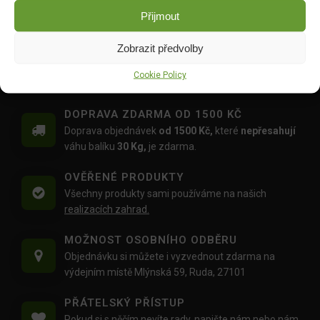
probiotika
hranatý 19x19cm v.10 cm
Přijmout
DO KOŠÍKU
DO KOŠÍKU
Zobrazit předvolby
699.00
Kč
59.00
Kč
Cookie Policy
DOPRAVA ZDARMA OD 1500 KČ
Doprava objednávek
od 1500 Kč,
které
nepřesahují
váhu balíku
30 Kg,
je zdarma.
OVĚŘENÉ PRODUKTY
Všechny produkty sami používáme na našich
realizacích zahrad.
MOŽNOST OSOBNÍHO ODBĚRU
Objednávku si můžete i vyzvednout zdarma na
výdejním místě Mlýnská 59, Ruda, 27101
PŘÁTELSKÝ PŘÍSTUP
Pokud si s něčím nevíte rady,
napište nám
nebo nám