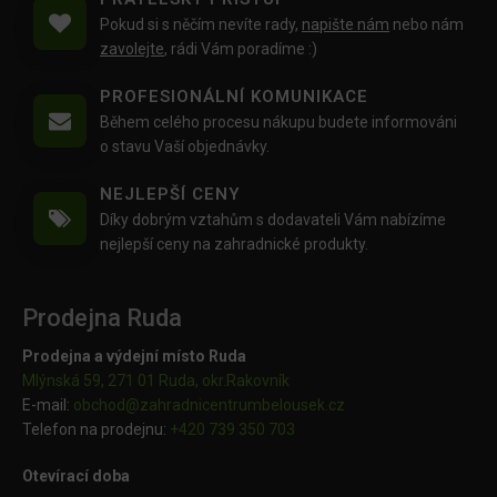
Pokud si s něčím nevíte rady,
napište nám
nebo nám
zavolejte
, rádi Vám poradíme :)
PROFESIONÁLNÍ KOMUNIKACE
Během celého procesu nákupu budete informováni
o stavu Vaší objednávky.
NEJLEPŠÍ CENY
Díky dobrým vztahům s dodavateli Vám nabízíme
nejlepší ceny na zahradnické produkty.
Prodejna Ruda
Prodejna a výdejní místo Ruda
Mlýnská 59, 271 01 Ruda, okr.Rakovník
E-mail:
obchod@
zahradnicentrumbelousek.cz
Telefon na prodejnu:
+420 739 350 703
Otevírací doba