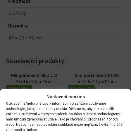
Hmotnost
0.170 kg
Rozměry
47 × 20 × 10 cm
Související produkty:
Minipařeniště MEDIUM
Minipařeniště S PLUS
47x16x12cm18ot.
š.27,5x11,5x11cm
DO KOŠÍKU
DO KOŠÍKU
Nastavení cookies
89.00
Kč
109.00
Kč
K ukládání a/nebo přístupu k informacím o zařízení používáme
Tableta raš. d41mm 15ks
Sadb. MULTI PL 6,5x6,5cm
technologie, jako jsou soubory cookie. Děláme to, abychom zlepšili
zážitek z prohlížení webových stráenk. Souhlas s těmito technologiemi
DO KOŠÍKU
DO KOŠÍKU
nám umožní zpracovávat údaje, jako je chování při procházení tohoto
79.00
Kč
29.00
Kč
webu. Nesouhlas nebo odvolání souhlasu může nepříznivě ovlivnit určité
vlastnosti a funkce.