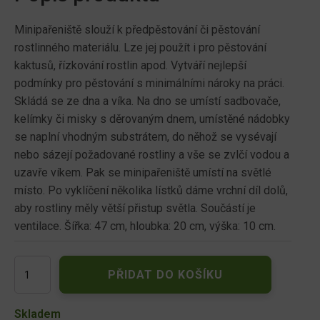
Minipařeniště slouží k předpěstování či pěstování
rostlinného materiálu. Lze jej použít i pro pěstování
kaktusů, řízkování rostlin apod. Vytváří nejlepší
podmínky pro pěstování s minimálními nároky na práci.
Skládá se ze dna a víka. Na dno se umístí sadbovače,
kelímky či misky s děrovaným dnem, umístěné nádobky
se naplní vhodným substrátem, do něhož se vysévají
nebo sázejí požadované rostliny a vše se zvlčí vodou a
uzavře víkem. Pak se minipařeniště umístí na světlé
místo. Po vyklíčení několika lístků dáme vrchní díl dolů,
aby rostliny měly větší přistup světla. Součástí je
ventilace. Šířka: 47 cm, hloubka: 20 cm, výška: 10 cm.
Minipařeniště
PŘIDAT DO KOŠÍKU
s
ventilací
47x20x10cm
Skladem