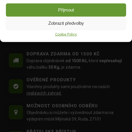
Tableta koko d36mm 20ks
Miska výsevná TK1520 S
Přijmout
19x14cm bez EANu
DO KOŠÍKU
DO KOŠÍKU
109.00
Kč
Zobrazit předvolby
10.00
Kč
Cookie Policy
DOPRAVA ZDARMA OD 1500 KČ
Doprava objednávek
od 1500 Kč,
které
nepřesahují
váhu balíku
30 Kg,
je zdarma.
OVĚŘENÉ PRODUKTY
Všechny produkty sami používáme na našich
realizacích zahrad.
MOŽNOST OSOBNÍHO ODBĚRU
Objednávku si můžete i vyzvednout zdarma na
výdejním místě Mlýnská 59, Ruda, 27101
PŘÁTELSKÝ PŘÍSTUP