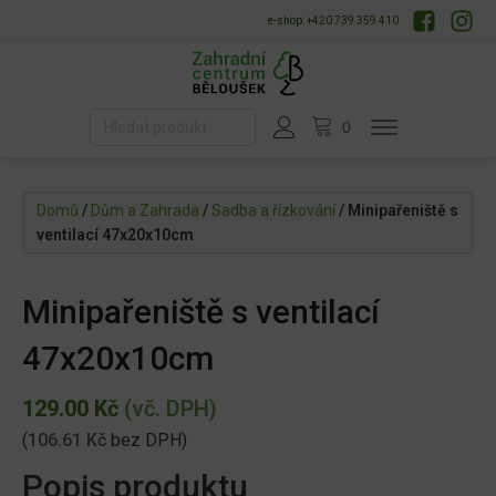
e-shop: +420 739 359 410
Domů
/
Dům a Zahrada
/
Sadba a řízkování
/ Minipařeniště s
ventilací 47x20x10cm
Minipařeniště s ventilací
47x20x10cm
129.00
Kč
(vč. DPH)
(
106.61
Kč
bez DPH)
Popis produktu