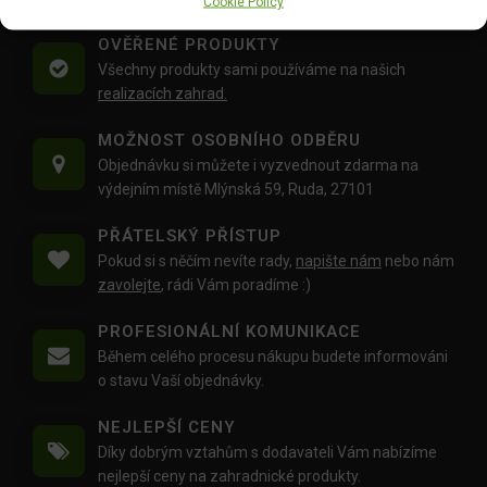
Cookie Policy
OVĚŘENÉ PRODUKTY
Všechny produkty sami používáme na našich
realizacích zahrad.
MOŽNOST OSOBNÍHO ODBĚRU
Objednávku si můžete i vyzvednout zdarma na
výdejním místě Mlýnská 59, Ruda, 27101
PŘÁTELSKÝ PŘÍSTUP
Pokud si s něčím nevíte rady,
napište nám
nebo nám
zavolejte
, rádi Vám poradíme :)
PROFESIONÁLNÍ KOMUNIKACE
Během celého procesu nákupu budete informováni
o stavu Vaší objednávky.
NEJLEPŠÍ CENY
Díky dobrým vztahům s dodavateli Vám nabízíme
nejlepší ceny na zahradnické produkty.