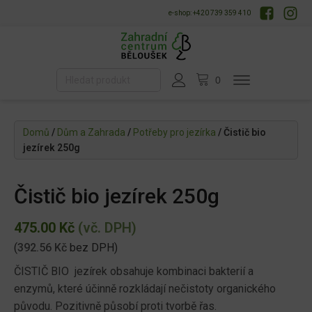
e-shop: +420 739 359 410
Domů
/
Dům a Zahrada
/
Potřeby pro jezírka
/ Čistič bio
jezírek 250g
Čistič bio jezírek 250g
475.00
Kč
(vč. DPH)
(
392.56
Kč
bez DPH)
ČISTIČ BIO jezírek obsahuje kombinaci bakterií a
enzymů, které účinně rozkládají nečistoty organického
původu. Pozitivně působí proti tvorbě řas.