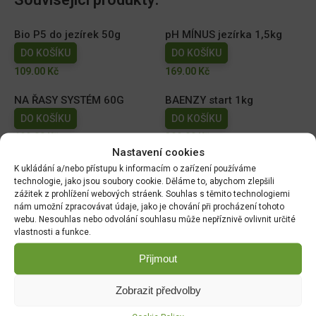
Bio P5 do jezírek 50g
pH MÍNUS jezírka 1,5kg
DO KOŠÍKU
DO KOŠÍKU
109.00
Kč
169.00
Kč
NA ŘASY SYSTÉM 60G
BAENZY start 1kg
DO KOŠÍKU
DO KOŠÍKU
199.00
Kč
399.00
Kč
Nastavení cookies
Sezonní jezírkové bakterie
Probiotic pond 500 g -
K ukládání a/nebo přístupu k informacím o zařízení používáme
Bacter Pond 100 g
probiotika
technologie, jako jsou soubory cookie. Děláme to, abychom zlepšili
zážitek z prohlížení webových stráenk. Souhlas s těmito technologiemi
DO KOŠÍKU
DO KOŠÍKU
nám umožní zpracovávat údaje, jako je chování při procházení tohoto
179.00
Kč
699.00
Kč
webu. Nesouhlas nebo odvolání souhlasu může nepříznivě ovlivnit určité
vlastnosti a funkce.
Přijmout
DOPRAVA ZDARMA OD 1500 KČ
Zobrazit předvolby
Doprava objednávek
od 1500 Kč,
které
nepřesahují
váhu balíku
30 Kg,
je zdarma.