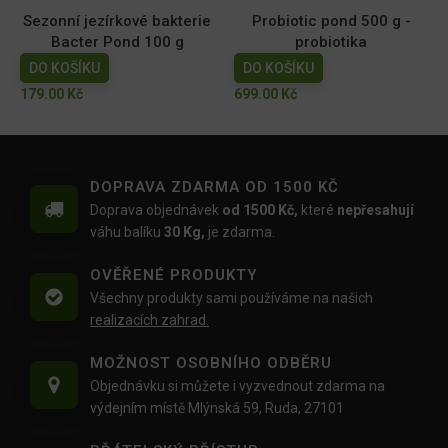
Sezonní jezírkové bakterie
Probiotic pond 500 g -
Bacter Pond 100 g
probiotika
DO KOŠÍKU
DO KOŠÍKU
179.00
Kč
699.00
Kč
DOPRAVA ZDARMA OD 1500 KČ
Doprava objednávek
od 1500 Kč,
které
nepřesahují
váhu balíku
30 Kg,
je zdarma.
OVĚŘENÉ PRODUKTY
Všechny produkty sami používáme na našich
realizacích zahrad.
MOŽNOST OSOBNÍHO ODBĚRU
Objednávku si můžete i vyzvednout zdarma na
výdejním místě Mlýnská 59, Ruda, 27101