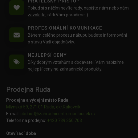
PŘÁTELSKÝ PŘÍSTUP
Pokud si s něčím nevíte rady,
napište nám
nebo nám
zavolejte
, rádi Vám poradíme :)
PROFESIONÁLNÍ KOMUNIKACE
Během celého procesu nákupu budete informováni
o stavu Vaší objednávky.
NEJLEPŠÍ CENY
Díky dobrým vztahům s dodavateli Vám nabízíme
nejlepší ceny na zahradnické produkty.
Prodejna Ruda
Prodejna a výdejní místo Ruda
Mlýnská 59, 271 01 Ruda, okr.Rakovník
E-mail:
obchod@
zahradnicentrumbelousek.cz
Telefon na prodejnu:
+420 739 350 703
Otevírací doba