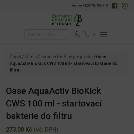
e-shop: +420 739 359 410
Domů
/
Dům a Zahrada
/
Potřeby pro jezírka
/ Oase
AquaActiv BioKick CWS 100 ml - startovací bakterie do
filtru
Oase AquaActiv BioKick
CWS 100 ml - startovací
bakterie do filtru
273.00
Kč
(vč. DPH)