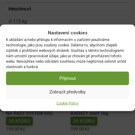
Hmotnost
0.175 kg
Nastavení cookies
Rozměry
K ukládání a/nebo přístupu k informacím o zařízení používáme
technologie, jako jsou soubory cookie. Děláme to, abychom zlepšili
5 × 5 × 9 cm
zážitek z prohlížení webových stráenk. Souhlas s těmito technologiemi
nám umožní zpracovávat údaje, jako je chování při procházení tohoto
webu. Nesouhlas nebo odvolání souhlasu může nepříznivě ovlivnit určité
vlastnosti a funkce.
Související produkty:
Přijmout
Bio P5 do jezírek 50g
pH MÍNUS jezírka 1,5kg
Zobrazit předvolby
DO KOŠÍKU
DO KOŠÍKU
109.00
Kč
169.00
Kč
Cookie Policy
NA ŘASY SYSTÉM 60G
BAENZY start 1kg
DO KOŠÍKU
DO KOŠÍKU
199.00
Kč
399.00
Kč