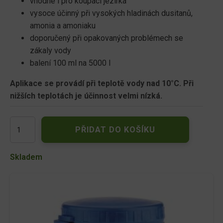
vhodné i pro koupací jezírka
vysoce účinný při vysokých hladinách dusitanů,
amonia a amoniaku
doporučený při opakovaných problémech se
zákaly vody
balení 100 ml na 5000 l
Aplikace se provádí při teplotě vody nad 10°C. Při
nižších teplotách je účinnost velmi nízká.
Oase
PŘIDAT DO KOŠÍKU
AquaActiv
BioKick
CWS
Skladem
100
ml
-
startovací
bakterie
do
filtru